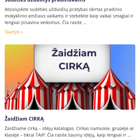
Atsisiųskite sudėties užduočių pratybas skirtas pradinio
mokyklinio amžiaus vaikams ir stebėkite kaip vaikai smagiai ir
lengvai įsisavina veiksmus. Čia rasite …
Skaityti »
Žaidžiam CIRKĄ
Žaidžiame cirką – idėjų katalogas. Cirkas namuose, grupėje ar
klasėje – tikrai TAIP. Čia rasite šaunių idėjų, kaip lengvai ir …