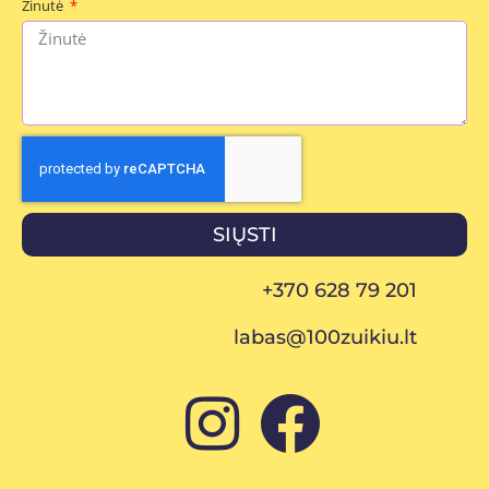
Žinutė
SIŲSTI
+370 628 79 201
labas@100zuikiu.lt