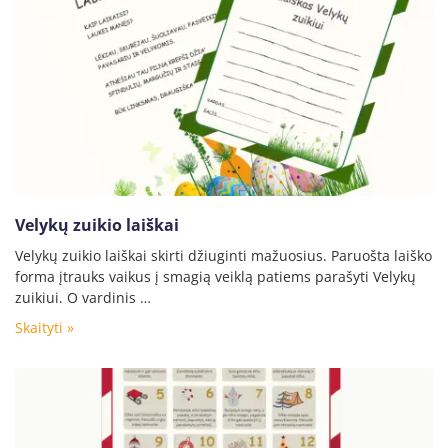
Velykų zuikio laiškai
Velykų zuikio laiškai skirti džiuginti mažuosius. Paruošta laiško
forma įtrauks vaikus į smagią veiklą patiems parašyti Velykų
zuikiui. O vardinis …
Skaityti »