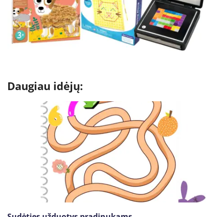
Daugiau idėjų:
Sudėties užduotys pradinukams