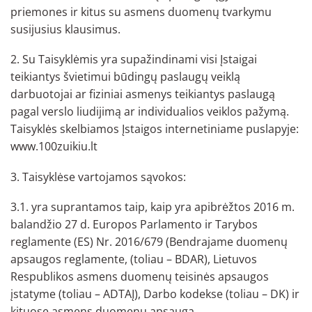
priemones ir kitus su asmens duomenų tvarkymu
susijusius klausimus.
2. Su Taisyklėmis yra supažindinami visi Įstaigai
teikiantys švietimui būdingų paslaugų veiklą
darbuotojai ar fiziniai asmenys teikiantys paslaugą
pagal verslo liudijimą ar individualios veiklos pažymą.
Taisyklės skelbiamos Įstaigos internetiniame puslapyje:
www.100zuikiu.lt
3. Taisyklėse vartojamos sąvokos:
3.1. yra suprantamos taip, kaip yra apibrėžtos 2016 m.
balandžio 27 d. Europos Parlamento ir Tarybos
reglamente (ES) Nr. 2016/679 (Bendrajame duomenų
apsaugos reglamente, (toliau – BDAR), Lietuvos
Respublikos asmens duomenų teisinės apsaugos
įstatyme (toliau – ADTAĮ), Darbo kodekse (toliau – DK) ir
kituose asmens duomenų apsaugą