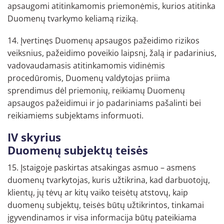
apsaugomi atitinkamomis priemonėmis, kurios atitinka
Duomenų tvarkymo keliamą riziką.
14. Įvertinęs Duomenų apsaugos pažeidimo rizikos
veiksnius, pažeidimo poveikio laipsnį, žalą ir padarinius,
vadovaudamasis atitinkamomis vidinėmis
procedūromis, Duomenų valdytojas priima
sprendimus dėl priemonių, reikiamų Duomenų
apsaugos pažeidimui ir jo padariniams pašalinti bei
reikiamiems subjektams informuoti.
IV skyrius
Duomenų subjektų teisės
15. Įstaigoje paskirtas atsakingas asmuo – asmens
duomenų tvarkytojas, kuris užtikrina, kad darbuotojų,
klientų, jų tėvų ar kitų vaiko teisėtų atstovų, kaip
duomenų subjektų, teisės būtų užtikrintos, tinkamai
įgyvendinamos ir visa informacija būtų pateikiama