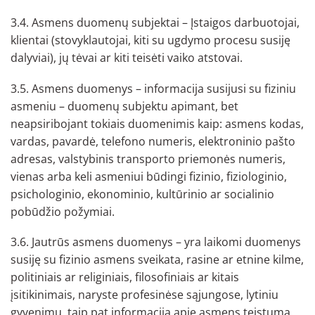
3.4. Asmens duomenų subjektai – Įstaigos darbuotojai,
klientai (stovyklautojai, kiti su ugdymo procesu susiję
dalyviai), jų tėvai ar kiti teisėti vaiko atstovai.
3.5. Asmens duomenys – informacija susijusi su fiziniu
asmeniu – duomenų subjektu apimant, bet
neapsiribojant tokiais duomenimis kaip: asmens kodas,
vardas, pavardė, telefono numeris, elektroninio pašto
adresas, valstybinis transporto priemonės numeris,
vienas arba keli asmeniui būdingi fizinio, fiziologinio,
psichologinio, ekonominio, kultūrinio ar socialinio
pobūdžio požymiai.
3.6. Jautrūs asmens duomenys – yra laikomi duomenys
susiję su fizinio asmens sveikata, rasine ar etnine kilme,
politiniais ar religiniais, filosofiniais ar kitais
įsitikinimais, naryste profesinėse sąjungose, lytiniu
gyvenimu, taip pat informacija apie asmens teistumą.