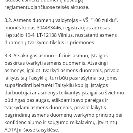
reglamentuojančiuose teisės aktuose.
3.2. Asmens duomenų valdytojas – VŠĮ “100 zuikių“,
įmonės kodas 304483446, registracijos adresas
Kęstučio 19-4, LT-12138 Vilnius, nustatanti asmens
duomenų tvarkymo tikslus ir priemones.
3.3. Atsakingas asmuo – fizinis asmuo, Įstaigos
paskirtas tvarkyti asmens duomenis. Atsakingi
asmenys, įgalioti tvarkyti asmens duomenis, privalo
laikytis šių Taisyklių, turi būti pasirašytinai su jomis
supažindinti bei turėti Taisyklių kopiją. Įstaigos
darbuotojai ar asmenys teikiantys įstaigai su švietimu
būdingas paslaugas, atlikdami savo pareigas ir
tvarkydami asmens duomenis, privalo laikytis
pagrindinių asmens duomenų tvarkymo principų bei
konfidencialumo ir saugumo reikalavimų, įtvirtintų
ADTAĮ ir šiose taisyklėse.