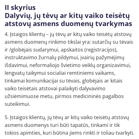
II skyrius
Dalyvių, jų tėvų ar kitų vaiko teisėtų
atstovų asmens duomenų tvarkymas
4. Įstaigos klientų – jų tėvų ar kitų vaiko teisėtų atstovų
asmens duomenų rinkimo tikslai yra: sutarčių su tėvais
ir /globėjais sudarymui, apskaitos (registracijos),
instruktavimo žurnalų pildymui, įvairių pažymėjimų
išdavimui, neformaliojo švietimo veiklų organizavimui,
lengvatų taikymui socialiai remtiniems vaikams,
tinkamai komunikacijai su tėvais, globėjais ar kitais
vaiko teisėtais atstovai palaikyti dalyvavimo
užsiėmimuose metu, pirmos medicininės pagalbos
suteikimui.
5. Įstaigos klientų, jų tėvų ar kitų vaiko teisėtų atstovų
asmens duomenys turi būti tapatūs, tinkami ir tik
tokios apimties, kuri būtina jiems rinkti ir toliau tvarkyti.