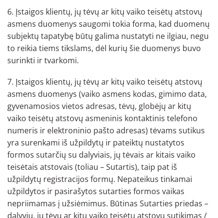
6. Įstaigos klientų, jų tėvų ar kitų vaiko teisėtų atstovų
asmens duomenys saugomi tokia forma, kad duomenų
subjektų tapatybę būtų galima nustatyti ne ilgiau, negu
to reikia tiems tikslams, dėl kurių šie duomenys buvo
surinkti ir tvarkomi.
7. Įstaigos klientų, jų tėvų ar kitų vaiko teisėtų atstovų
asmens duomenys (vaiko asmens kodas, gimimo data,
gyvenamosios vietos adresas, tėvų, globėjų ar kitų
vaiko teisėtų atstovų asmeninis kontaktinis telefono
numeris ir elektroninio pašto adresas) tėvams sutikus
yra surenkami iš užpildytų ir pateiktų nustatytos
formos sutarčių su dalyviais, jų tėvais ar kitais vaiko
teisėtais atstovais (toliau – Sutartis), taip pat iš
užpildytų registracijos formų. Nepateikus tinkamai
užpildytos ir pasirašytos sutarties formos vaikas
nepriimamas į užsiėmimus. Būtinas Sutarties priedas –
dalyvių, jų tėvų ar kitų vaiko teisėtų atstovų sutikimas /