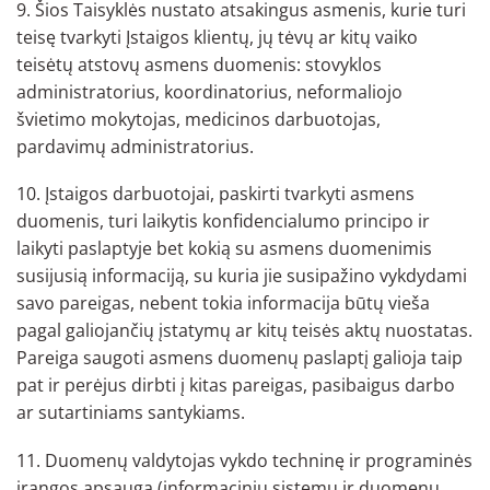
9. Šios Taisyklės nustato atsakingus asmenis, kurie turi
teisę tvarkyti Įstaigos klientų, jų tėvų ar kitų vaiko
teisėtų atstovų asmens duomenis: stovyklos
administratorius, koordinatorius, neformaliojo
švietimo mokytojas, medicinos darbuotojas,
pardavimų administratorius.
10. Įstaigos darbuotojai, paskirti tvarkyti asmens
duomenis, turi laikytis konfidencialumo principo ir
laikyti paslaptyje bet kokią su asmens duomenimis
susijusią informaciją, su kuria jie susipažino vykdydami
savo pareigas, nebent tokia informacija būtų vieša
pagal galiojančių įstatymų ar kitų teisės aktų nuostatas.
Pareiga saugoti asmens duomenų paslaptį galioja taip
pat ir perėjus dirbti į kitas pareigas, pasibaigus darbo
ar sutartiniams santykiams.
11. Duomenų valdytojas vykdo techninę ir programinės
įrangos apsaugą (informacinių sistemų ir duomenų