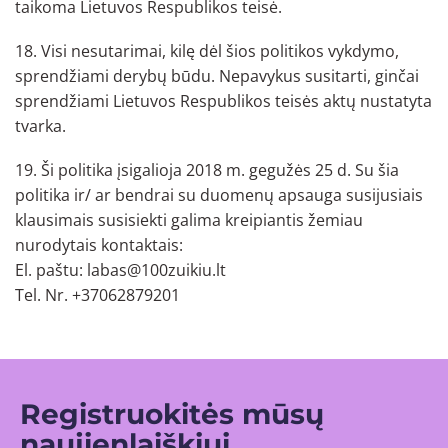
taikoma Lietuvos Respublikos teisė.
18. Visi nesutarimai, kilę dėl šios politikos vykdymo,
sprendžiami derybų būdu. Nepavykus susitarti, ginčai
sprendžiami Lietuvos Respublikos teisės aktų nustatyta
tvarka.
19. Ši politika įsigalioja 2018 m. gegužės 25 d. Su šia
politika ir/ ar bendrai su duomenų apsauga susijusiais
klausimais susisiekti galima kreipiantis žemiau
nurodytais kontaktais:
El. paštu: labas@100zuikiu.lt
Tel. Nr. +37062879201
Registruokitės mūsų
naujienlaiškiui