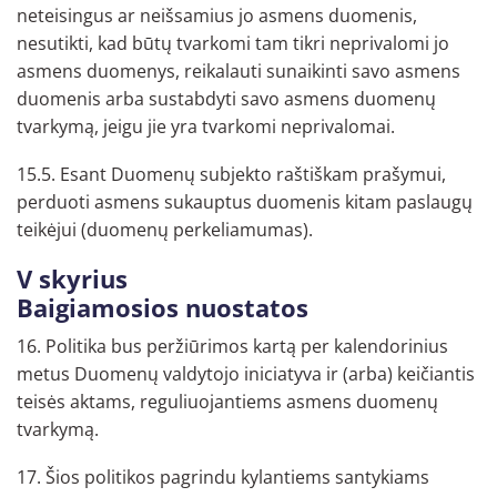
neteisingus ar neišsamius jo asmens duomenis,
nesutikti, kad būtų tvarkomi tam tikri neprivalomi jo
asmens duomenys, reikalauti sunaikinti savo asmens
duomenis arba sustabdyti savo asmens duomenų
tvarkymą, jeigu jie yra tvarkomi neprivalomai.
15.5. Esant Duomenų subjekto raštiškam prašymui,
perduoti asmens sukauptus duomenis kitam paslaugų
teikėjui (duomenų perkeliamumas).
V skyrius
Baigiamosios nuostatos
16. Politika bus peržiūrimos kartą per kalendorinius
metus Duomenų valdytojo iniciatyva ir (arba) keičiantis
teisės aktams, reguliuojantiems asmens duomenų
tvarkymą.
17. Šios politikos pagrindu kylantiems santykiams