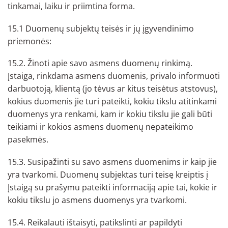
tinkamai, laiku ir priimtina forma.
15.1 Duomenų subjektų teisės ir jų įgyvendinimo
priemonės:
15.2. Žinoti apie savo asmens duomenų rinkimą.
Įstaiga, rinkdama asmens duomenis, privalo informuoti
darbuotoją, klientą (jo tėvus ar kitus teisėtus atstovus),
kokius duomenis jie turi pateikti, kokiu tikslu atitinkami
duomenys yra renkami, kam ir kokiu tikslu jie gali būti
teikiami ir kokios asmens duomenų nepateikimo
pasekmės.
15.3. Susipažinti su savo asmens duomenims ir kaip jie
yra tvarkomi. Duomenų subjektas turi teisę kreiptis į
Įstaigą su prašymu pateikti informaciją apie tai, kokie ir
kokiu tikslu jo asmens duomenys yra tvarkomi.
15.4. Reikalauti ištaisyti, patikslinti ar papildyti