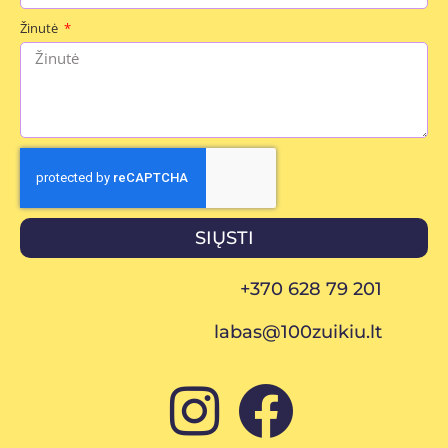
Žinutė
SIŲSTI
+370 628 79 201
labas@100zuikiu.lt