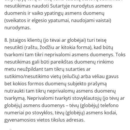
nesutikimas naudoti Sutartyje nurodytus asmens
duomenis ir vaiko ypatingų asmens duomenų
(sveikatos ir elgesio ypatumai, naudojami vaistai)
nurodymas.
8. Įstaigos klientų (jo tėvai ar globėjai) turi teisę
nesutikti (raštu, žodžiu ar kitokia forma), kad būtų
tvarkomi tam tikri neprivalomi asmens duomenys. Toks
nesutikimas gali būti pareikštas duomenų rinkimo
metu neužpildant tam tikrų sutarties ar
sutikimo/nesutikimo vietų (eilučių) arba vėliau gavus
bet kokios formos duomenų subjekto prašymą
nutraukti tam tikrų neprivalomų asmens duomenų
tvarkymą. Neprivalomi tvarkyti stovyklautojų (jo tėvų ar
globėjų) asmens duomenys – tėvų (globėjų) telefono
numeriai po stovyklos, tėvų (globėjų) asmens kodai,
gyvenamosios vietos tikslus adresas.