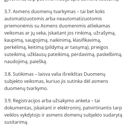
3.7. Asmens duomenų tvarkymas – tai bet koks
automatizuotomis arba neautomatizuotomis
priemonėmis su Asmens duomenimis atliekamas
veiksmas ar jų seka, įskaitant jos rinkimą, užrašymą,
kaupimą, saugojimą, naikinimą, klasifikavimą,
perkėlimą, keitimą (pildymą ar taisymą), prieigos
suteikimą, užklausų pateikimą, perdavimą, paskelbimą,
naudojimą, paiešką.
3.8. Sutikimas – laisva valia išreikštas Duomenų
subjekto veiksmas, kuriuo jis sutinka dėl asmens
duomenų tvarkymo.
3.9. Registracijos arba užsakymo anketa – tai
dokumentas, įskaitant ir elektroninį, patvirtinantis tarp
veiklos vykdytojo ir asmens domenų subjekto sudarytą
susitarimą.