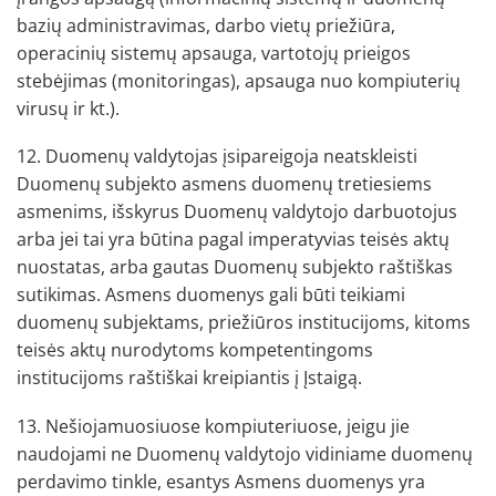
bazių administravimas, darbo vietų priežiūra,
operacinių sistemų apsauga, vartotojų prieigos
stebėjimas (monitoringas), apsauga nuo kompiuterių
virusų ir kt.).
12. Duomenų valdytojas įsipareigoja neatskleisti
Duomenų subjekto asmens duomenų tretiesiems
asmenims, išskyrus Duomenų valdytojo darbuotojus
arba jei tai yra būtina pagal imperatyvias teisės aktų
nuostatas, arba gautas Duomenų subjekto raštiškas
sutikimas. Asmens duomenys gali būti teikiami
duomenų subjektams, priežiūros institucijoms, kitoms
teisės aktų nurodytoms kompetentingoms
institucijoms raštiškai kreipiantis į Įstaigą.
13. Nešiojamuosiuose kompiuteriuose, jeigu jie
naudojami ne Duomenų valdytojo vidiniame duomenų
perdavimo tinkle, esantys Asmens duomenys yra