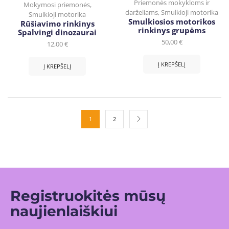
Priemonės mokykloms ir
Mokymosi priemonės
,
darželiams
,
Smulkioji motorika
Smulkioji motorika
Smulkiosios motorikos
Rūšiavimo rinkinys
rinkinys grupėms
Spalvingi dinozaurai
50,00
€
12,00
€
Į KREPŠELĮ
Į KREPŠELĮ
1
2
Registruokitės mūsų
naujienlaiškiui