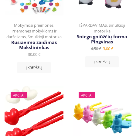
Mokymosi priemonės
,
IŠPARDAVIMAS
,
Smulkioji
Priemonės mokykloms ir
motorika
Sniego gniūžčių forma
darželiams
,
Smulkioji motorika
Pingvinas
Rūšiavimo žaidimas
Mokslininkas
4,50
€
3,00
€
30,00
€
Į KREPŠELĮ
Į KREPŠELĮ
AKCIJA!
AKCIJA!