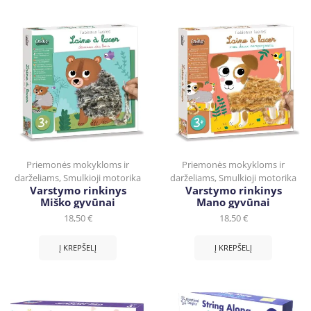
Priemonės mokykloms ir
Priemonės mokykloms ir
darželiams
,
Smulkioji motorika
darželiams
,
Smulkioji motorika
Varstymo rinkinys
Varstymo rinkinys
Miško gyvūnai
Mano gyvūnai
18,50
€
18,50
€
Į KREPŠELĮ
Į KREPŠELĮ