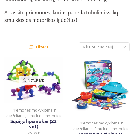
Atraskite priemones, kurios padeda tobulinti vaikų
smulkiosios motorikos įgūdžius!
Filters
NETURIME
Priemonės mokykloms ir
darželiams
,
Smulkioji motorika
Squigz lipšniukai (22
Priemonės mokykloms ir
vnt)
darželiams
,
Smulkioji motorika
26,00
€
Rūšiavimo rinkinys