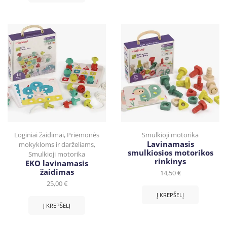
Loginiai žaidimai
,
Priemonės
Smulkioji motorika
Lavinamasis
mokykloms ir darželiams
,
smulkiosios motorikos
Smulkioji motorika
rinkinys
EKO lavinamasis
žaidimas
14,50
€
25,00
€
Į KREPŠELĮ
Į KREPŠELĮ