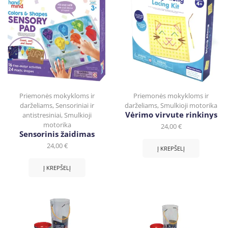
Priemonės mokykloms ir
Priemonės mokykloms ir
darželiams
,
Sensoriniai ir
darželiams
,
Smulkioji motorika
Vėrimo virvute rinkinys
antistresiniai
,
Smulkioji
motorika
24,00
€
Sensorinis žaidimas
24,00
€
Į KREPŠELĮ
Į KREPŠELĮ