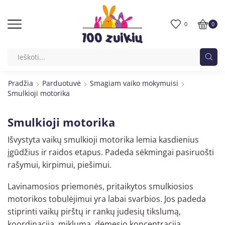
0
0
Pradžia
Parduotuvė
Smagiam vaiko mokymuisi
Smulkioji motorika
Smulkioji motorika
Išvystyta vaikų smulkioji motorika lemia kasdienius
įgūdžius ir raidos etapus. Padeda sėkmingai pasiruošti
rašymui, kirpimui, piešimui.
Lavinamosios priemonės, pritaikytos smulkiosios
motorikos tobulėjimui yra labai svarbios. Jos padeda
stiprinti vaikų pirštų ir rankų judesių tikslumą,
koordinaciją, miklumą, dėmesio koncentraciją.