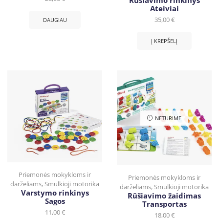
Ateiviai
35,00
€
DAUGIAU
Į KREPŠELĮ
NETURIME
Priemonės mokykloms ir
Priemonės mokykloms ir
darželiams
,
Smulkioji motorika
darželiams
,
Smulkioji motorika
Varstymo rinkinys
Rūšiavimo žaidimas
Sagos
Transportas
11,00
€
18,00
€