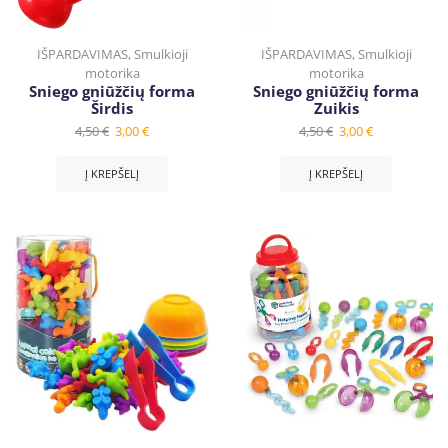
IŠPARDAVIMAS
,
Smulkioji
IŠPARDAVIMAS
,
Smulkioji
motorika
motorika
Sniego gniūžčių forma
Sniego gniūžčių forma
Širdis
Zuikis
4,50
€
3,00
€
4,50
€
3,00
€
Į KREPŠELĮ
Į KREPŠELĮ