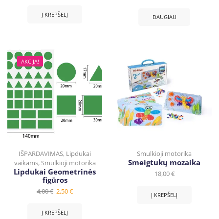
Į KREPŠELĮ
DAUGIAU
AKCIJA!
IŠPARDAVIMAS
,
Lipdukai
Smulkioji motorika
Smeigtukų mozaika
vaikams
,
Smulkioji motorika
Lipdukai Geometrinės
18,00
€
figūros
4,00
€
2,50
€
Į KREPŠELĮ
Į KREPŠELĮ