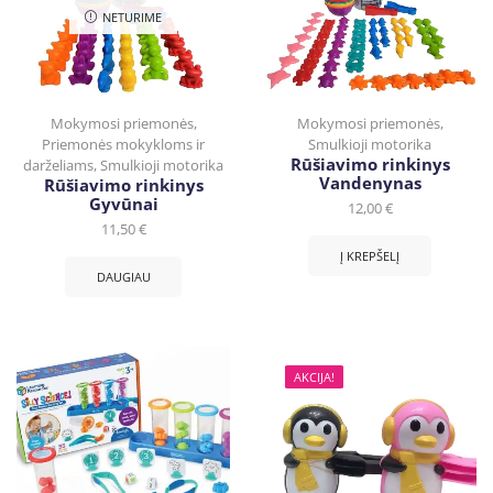
NETURIME
Mokymosi priemonės
,
Mokymosi priemonės
,
Priemonės mokykloms ir
Smulkioji motorika
Rūšiavimo rinkinys
darželiams
,
Smulkioji motorika
Vandenynas
Rūšiavimo rinkinys
Gyvūnai
12,00
€
11,50
€
Į KREPŠELĮ
DAUGIAU
AKCIJA!