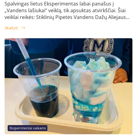
Spalvingas lietus Eksperimentas labai panašus į
„Vandens lašiukai“ veiklą, tik apsuktas atvirkščiai. Šiai
veiklai reikės: Stiklinių Pipetės Vandens Dažų Aliejaus...
Skaityti
Eksperimentai vaikams