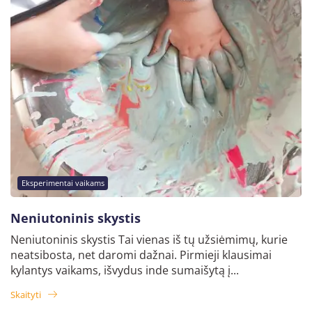
Eksperimentai vaikams
Neniutoninis skystis
Neniutoninis skystis Tai vienas iš tų užsiėmimų, kurie
neatsibosta, net daromi dažnai. Pirmieji klausimai
kylantys vaikams, išvydus inde sumaišytą į...
Skaityti