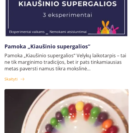
Eksperimentai vaikams
Nemokami atsisiuntimai
Pamoka „Kiaušinio supergalios“
Pamoka „Kiaušinio supergalios“ Velykų laikotarpis – tai
ne tik marginimo tradicijos, bet ir pats tinkamiausias
metas paversti namus tikra mokslinė...
Skaityti