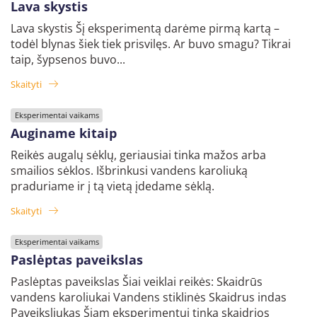
Lava skystis
Lava skystis Šį eksperimentą darėme pirmą kartą –
todėl blynas šiek tiek prisvilęs. Ar buvo smagu? Tikrai
taip, šypsenos buvo...
Skaityti
Eksperimentai vaikams
Auginame kitaip
Reikės augalų sėklų, geriausiai tinka mažos arba
smailios sėklos. Išbrinkusi vandens karoliuką
praduriame ir į tą vietą įdedame sėklą.
Skaityti
Eksperimentai vaikams
Paslėptas paveikslas
Paslėptas paveikslas Šiai veiklai reikės: Skaidrūs
vandens karoliukai Vandens stiklinės Skaidrus indas
Paveiksliukas Šiam eksperimentui tinka skaidrios