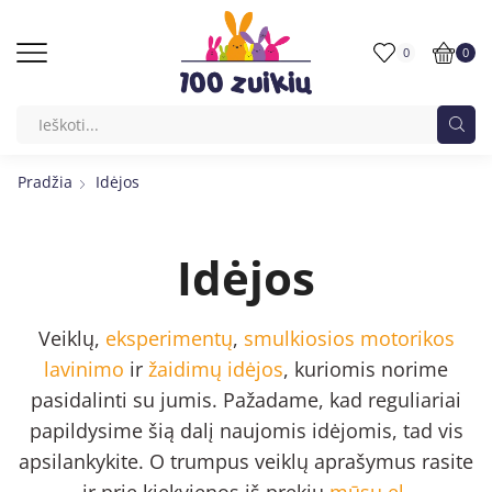
0
0
Pradžia
Idėjos
Idėjos
Veiklų,
eksperimentų
,
smulkiosios motorikos
lavinimo
ir
žaidimų idėjos
, kuriomis norime
pasidalinti su jumis. Pažadame, kad reguliariai
papildysime šią dalį naujomis idėjomis, tad vis
apsilankykite. O trumpus veiklų aprašymus rasite
ir prie kiekvienos iš prekių
mūsų el.