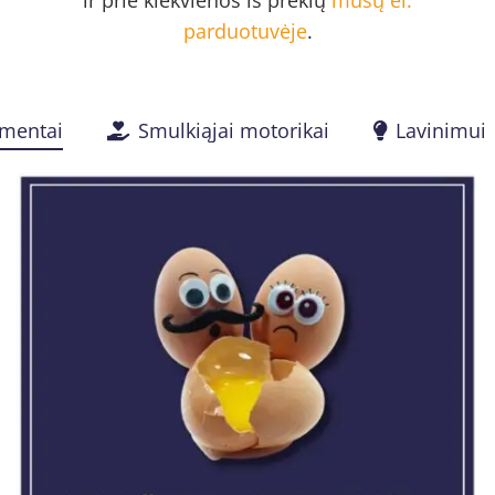
parduotuvėje
.
imentai
Smulkiąjai motorikai
Lavinimui