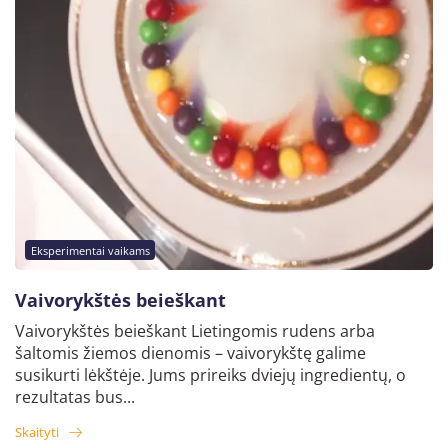
Eksperimentai vaikams
Vaivorykštės beieškant
Vaivorykštės beieškant Lietingomis rudens arba
šaltomis žiemos dienomis – vaivorykštę galime
susikurti lėkštėje. Jums prireiks dviejų ingredientų, o
rezultatas bus...
Skaityti