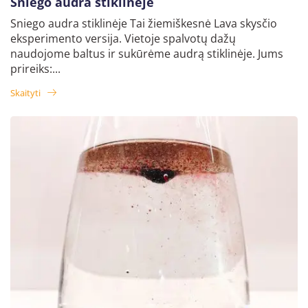
Sniego audra stiklinėje
Sniego audra stiklinėje Tai žiemiškesnė Lava skysčio
eksperimento versija. Vietoje spalvotų dažų
naudojome baltus ir sukūrėme audrą stiklinėje. Jums
prireiks:...
Skaityti