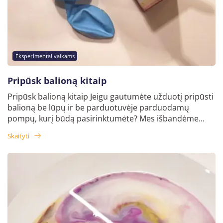
Eksperimentai vaikams
Pripūsk balioną kitaip
Pripūsk balioną kitaip Jeigu gautumėte užduotį pripūsti
balioną be lūpų ir be parduotuvėje parduodamų
pompų, kurį būdą pasirinktumėte? Mes išbandėme...
Skaityti