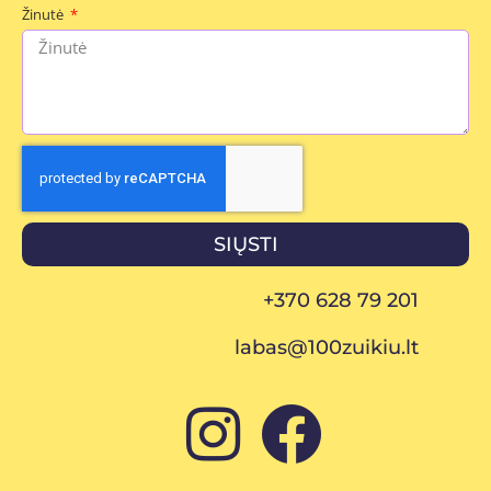
Žinutė
SIŲSTI
+370 628 79 201
labas@100zuikiu.lt