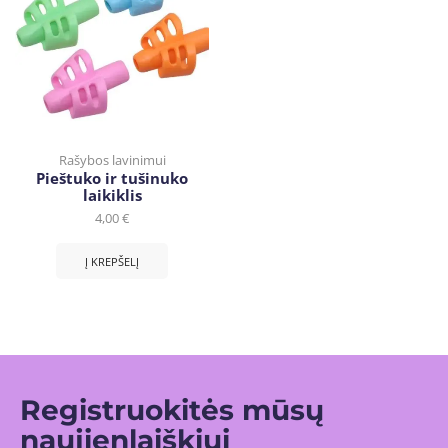
Rašybos lavinimui
Pieštuko ir tušinuko
laikiklis
4,00
€
Į KREPŠELĮ
Registruokitės mūsų
naujienlaiškiui