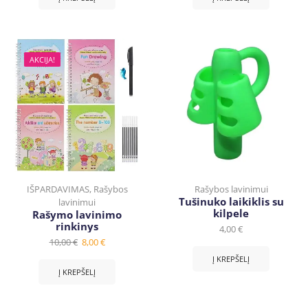
AKCIJA!
IŠPARDAVIMAS
,
Rašybos
Rašybos lavinimui
Tušinuko laikiklis su
lavinimui
kilpele
Rašymo lavinimo
rinkinys
4,00
€
10,00
€
8,00
€
Į KREPŠELĮ
Į KREPŠELĮ