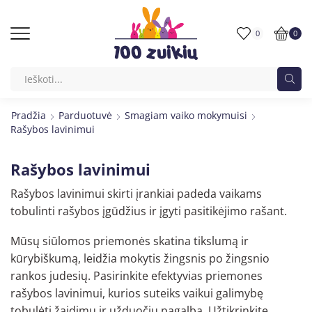
0
0
Pradžia
Parduotuvė
Smagiam vaiko mokymuisi
Rašybos lavinimui
Rašybos lavinimui
Rašybos lavinimui skirti įrankiai padeda vaikams
tobulinti rašybos įgūdžius ir įgyti pasitikėjimo rašant.
Mūsų siūlomos priemonės skatina tikslumą ir
kūrybiškumą, leidžia mokytis žingsnis po žingsnio
rankos judesių. Pasirinkite efektyvias priemones
rašybos lavinimui, kurios suteiks vaikui galimybę
tobulėti žaidimų ir užduočių pagalba. Užtikrinkite