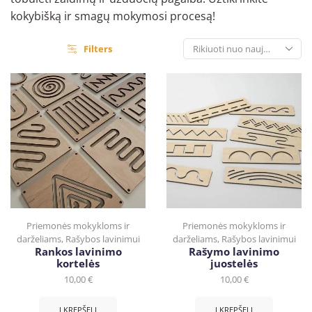
kokybišką ir smagų mokymosi procesą!
Filters
Priemonės mokykloms ir
Priemonės mokykloms ir
darželiams
,
Rašybos lavinimui
darželiams
,
Rašybos lavinimui
Rankos lavinimo
Rašymo lavinimo
kortelės
juostelės
10,00
€
10,00
€
Į KREPŠELĮ
Į KREPŠELĮ