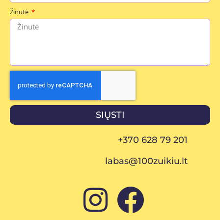
Žinutė
SIŲSTI
+370 628 79 201
labas@100zuikiu.lt