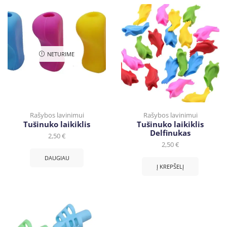
NETURIME
Rašybos lavinimui
Rašybos lavinimui
Tušinuko laikiklis
Tušinuko laikiklis
Delfinukas
2,50
€
2,50
€
DAUGIAU
Į KREPŠELĮ