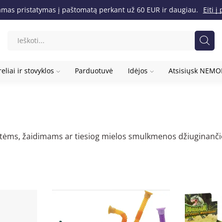
as pristatymas į paštomatą perkant už 60 EUR ir daugiau.
Eiti 
eliai ir stovyklos
Parduotuvė
Idėjos
Atsisiųsk NEM
šventėms, žaidimams ar tiesiog mielos smulkmenos džiuginanč