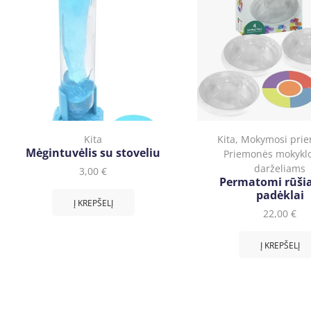
Kita
Kita
,
Mokymosi pri
Mėgintuvėlis su stoveliu
Priemonės mokyklo
darželiams
3,00
€
Permatomi rūši
padėklai
Į KREPŠELĮ
22,00
€
Į KREPŠELĮ