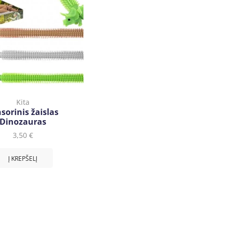
Kita
sorinis žaislas
Dinozauras
3,50
€
Į KREPŠELĮ