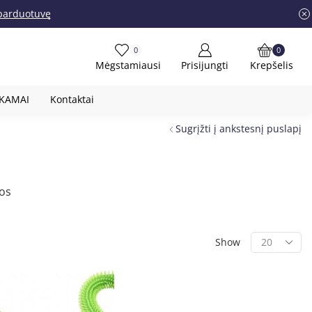
į parduotuvę
0
0
Mėgstamiausi
Prisijungti
Krepšelis
OKAMAI
Kontaktai
Sugrįžti į ankstesnį puslapį
ios
Show