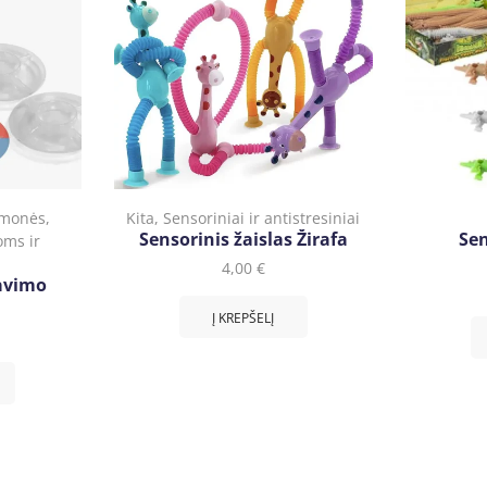
emonės
,
Kita
,
Sensoriniai ir antistresiniai
Sensorinis žaislas Žirafa
Sen
ms ir
4,00
€
avimo
Į KREPŠELĮ