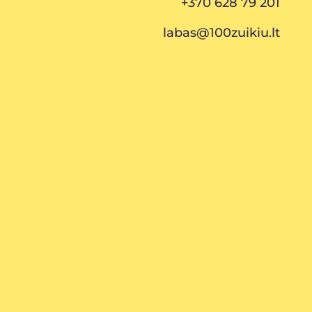
+370 628 79 201
labas@100zuikiu.lt