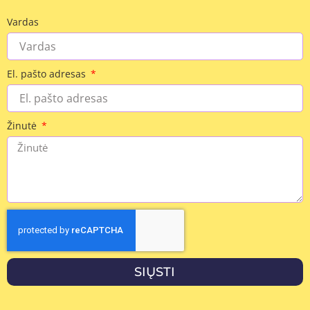
Vardas
El. pašto adresas
Žinutė
SIŲSTI