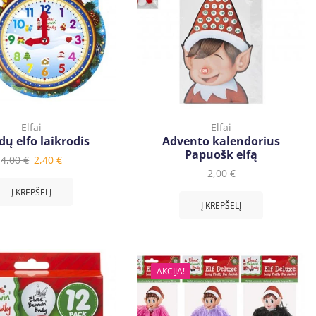
Elfai
Elfai
dų elfo laikrodis
Advento kalendorius
Papuošk elfą
4,00
€
2,40
€
2,00
€
Į KREPŠELĮ
Į KREPŠELĮ
AKCIJA!