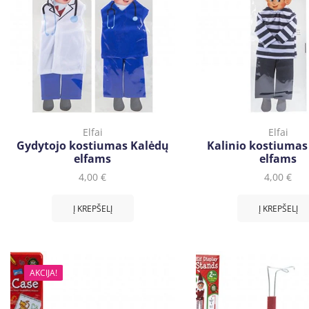
Elfai
Elfai
Gydytojo kostiumas Kalėdų
Kalinio kostiumas
elfams
elfams
4,00
€
4,00
€
Į KREPŠELĮ
Į KREPŠELĮ
AKCIJA!