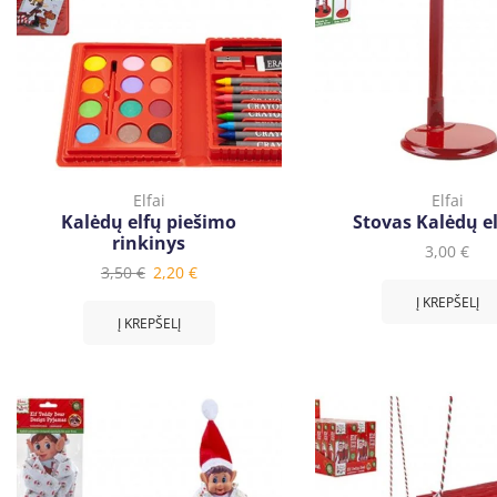
Elfai
Elfai
Kalėdų elfų piešimo
Stovas Kalėdų e
rinkinys
3,00
€
3,50
€
2,20
€
Į KREPŠELĮ
Į KREPŠELĮ