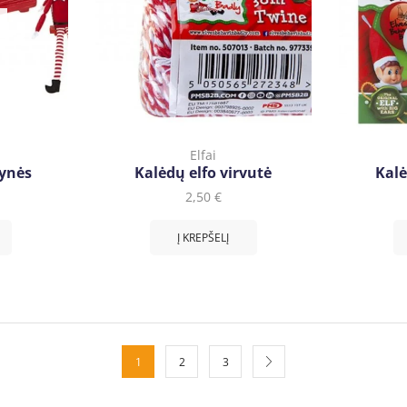
Elfai
pynės
Kalėdų elfo virvutė
Kalė
2,50
€
Į KREPŠELĮ
1
2
3