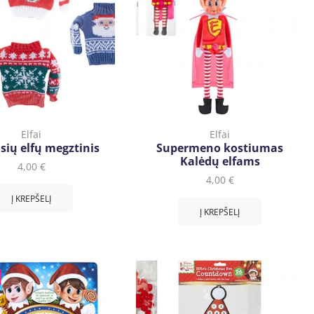
Elfai
Elfai
sių elfų megztinis
Supermeno kostiumas
Kalėdų elfams
4,00
€
4,00
€
Į KREPŠELĮ
Į KREPŠELĮ