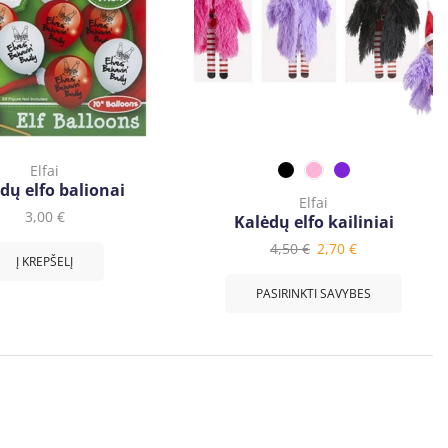
Elfai
dų elfo balionai
Elfai
3,00
€
Kalėdų elfo kailiniai
4,50
€
2,70
€
Į KREPŠELĮ
PASIRINKTI SAVYBES