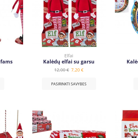
Elfai
lfams
Kalėdų elfai su garsu
Kalė
12,00
€
7,20
€
PASIRINKTI SAVYBES