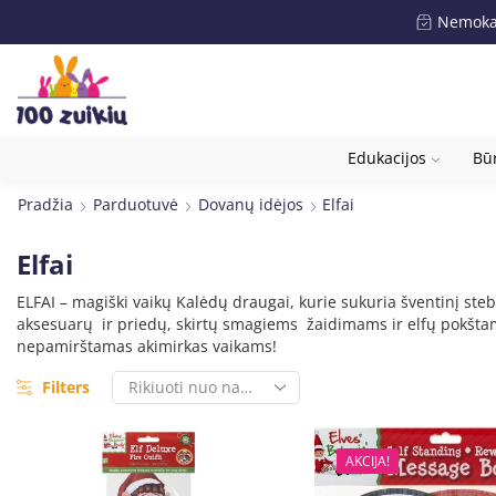
Nemokam
Edukacijos
Būr
Pradžia
Parduotuvė
Dovanų idėjos
Elfai
Elfai
ELFAI – magiški vaikų Kalėdų draugai, kurie sukuria šventinį stebu
aksesuarų ir priedų, skirtų smagiems žaidimams ir elfų pokštams
nepamirštamas akimirkas vaikams!
Filters
AKCIJA!