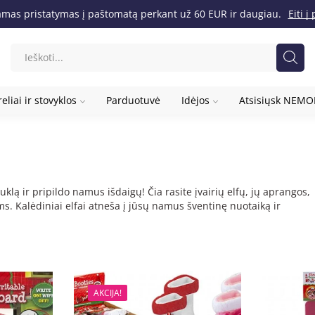
as pristatymas į paštomatą perkant už 60 EUR ir daugiau.
Eiti 
eliai ir stovyklos
Parduotuvė
Idėjos
Atsisiųsk NEM
klą ir pripildo namus išdaigų! Čia rasite įvairių elfų, jų aprangos,
. Kalėdiniai elfai atneša į jūsų namus šventinę nuotaiką ir
AKCIJA!