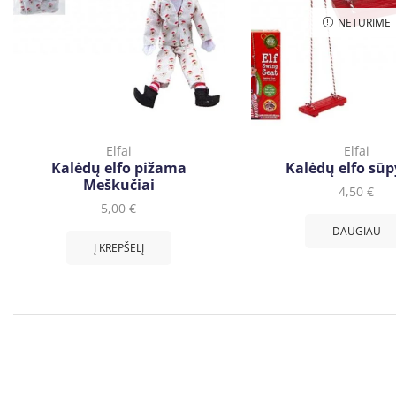
NETURIME
Elfai
Elfai
Kalėdų elfo pižama
Kalėdų elfo sū
Meškučiai
4,50
€
5,00
€
DAUGIAU
Į KREPŠELĮ