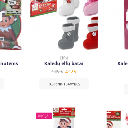
Elfai
žinutėms
Kalėdų elfų batai
Kalė
4,00
€
2,40
€
PASIRINKTI SAVYBES
AKCIJA!