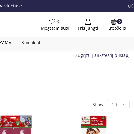
į parduotuvę
0
0
Mėgstamiausi
Prisijungti
Krepšelis
OKAMAI
Kontaktai
Sugrįžti į ankstesnį puslapį
Show