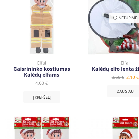
NETURIME
Elfai
Elfai
Gaisrininko kostiumas
Kalėdų elfo lenta 
Kalėdų elfams
3,50
€
2,10
€
4,00
€
DAUGIAU
Į KREPŠELĮ