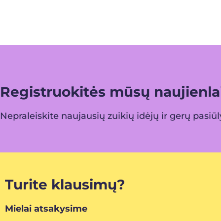
Registruokitės mūsų naujienlai
Nepraleiskite naujausių zuikių idėjų ir gerų pasiū
Turite klausimų?
Mielai atsakysime