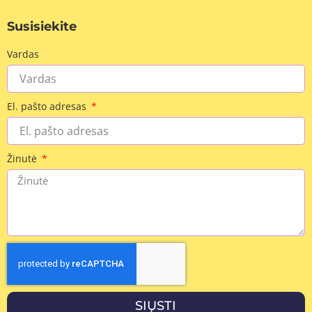
Susisiekite
Vardas
El. pašto adresas
Žinutė
SIŲSTI