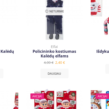
NETURIME
Elfai
 Kalėdų
Policininko kostiumas
Išdyku
Kalėdų elfams
4,00
€
2,40
€
DAUGIAU
AKCIJA!
AKCIJA!