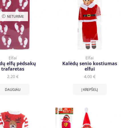
NETURIME
Elfai
Elfai
dų elfų pėdsakų
Kalėdų senio kostiumas
trafaretas
elfui
2,20
€
4,00
€
DAUGIAU
Į KREPŠELĮ