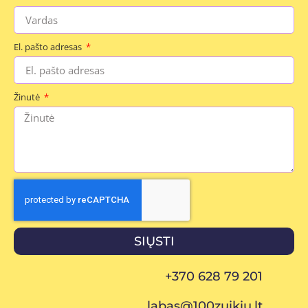
El. pašto adresas
Žinutė
SIŲSTI
+370 628 79 201
labas@100zuikiu.lt