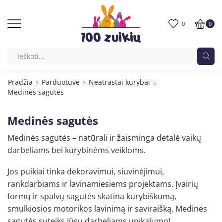
0
0
Pradžia
Parduotuvė
Neatrastai kūrybai
Medinės sagutės
Medinės sagutės
Medinės sagutės – natūrali ir žaisminga detalė vaikų
darbeliams bei kūrybinėms veikloms.
Jos puikiai tinka dekoravimui, siuvinėjimui,
rankdarbiams ir lavinamiesiems projektams. Įvairių
formų ir spalvų sagutės skatina kūrybiškumą,
smulkiosios motorikos lavinimą ir saviraišką. Medinės
sagutės suteiks Jūsų darbeliams unikalumo!