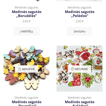
Medinės sagutės
Medinės sagutės
Medinės sagutės
Medinės sagutės
„Boružėlės”
„Pelėdos“
2,00
€
2,00
€
Į KREPŠELĮ
DAUGIAU
NETURIME
NETURIME
Medinės sagutės
Medinės sagutės
Medinės sagutės
Medinės sagutės
„Drugeliai“
„Kalėdos“