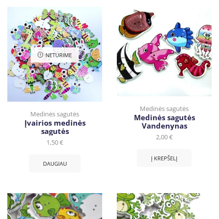
NETURIME
Medinės sagutės
Medinės sagutės
Medinės sagutės
Įvairios medinės
Vandenynas
sagutės
2,00
€
1,50
€
Į KREPŠELĮ
DAUGIAU