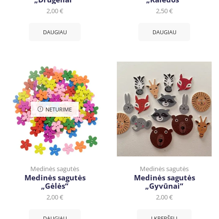
2,00
€
2,50
€
DAUGIAU
DAUGIAU
NETURIME
Medinės sagutės
Medinės sagutės
Medinės sagutės
Medinės sagutės
„Gėlės“
„Gyvūnai“
2,00
€
2,00
€
DAUGIAU
Į KREPŠELĮ