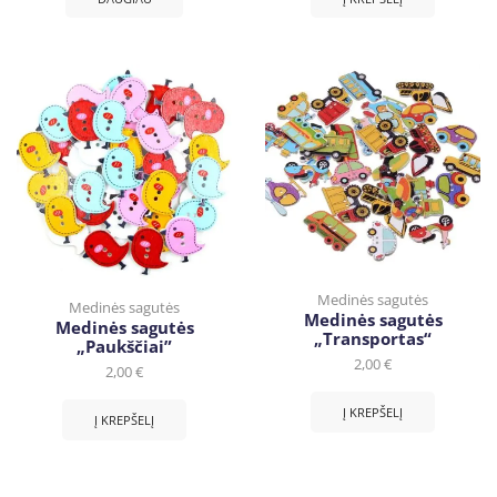
Medinės sagutės
Medinės sagutės
Medinės sagutės
Medinės sagutės
„Transportas“
„Paukščiai”
2,00
€
2,00
€
Į KREPŠELĮ
Į KREPŠELĮ