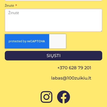
Žinutė
SIŲSTI
+370 628 79 201
labas@100zuikiu.lt