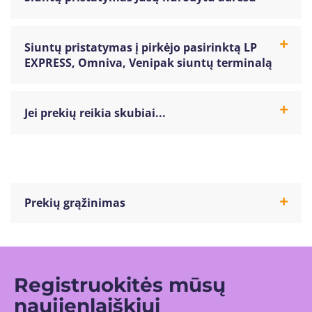
Siuntų pristatymas į pirkėjo pasirinktą LP
EXPRESS, Omniva, Venipak siuntų terminalą
Jei prekių reikia skubiai...
Prekių grąžinimas
Registruokitės mūsų
naujienlaiškiui