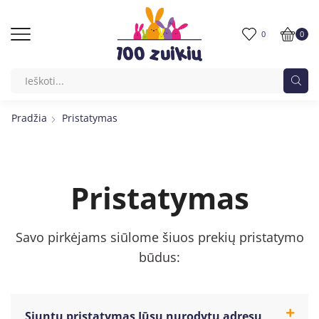
0
0
Pradžia
Pristatymas
Pristatymas
Savo pirkėjams siūlome šiuos prekių pristatymo
būdus:
Siuntų pristatymas Jūsų nurodytu adresu