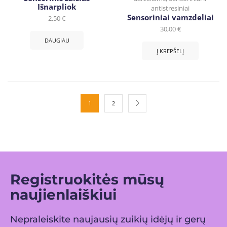
Išnarpliok
antistresiniai
Sensoriniai vamzdeliai
2,50
€
30,00
€
DAUGIAU
Į KREPŠELĮ
1
2
Registruokitės mūsų
naujienlaiškiui
Nepraleiskite naujausių zuikių idėjų ir gerų