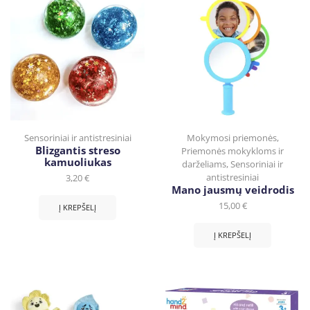
Sensoriniai ir antistresiniai
Mokymosi priemonės
,
Blizgantis streso
Priemonės mokykloms ir
kamuoliukas
darželiams
,
Sensoriniai ir
antistresiniai
3,20
€
Mano jausmų veidrodis
15,00
€
Į KREPŠELĮ
Į KREPŠELĮ