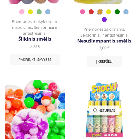
Priemonės mokykloms ir
darželiams
,
Sensoriniai ir
Priemonės žaidimams
,
antistresiniai
Sensoriniai ir antistresiniai
Šilkinis smėlis
Nesušlampantis smėlis
3,00
€
3,00
€
PASIRINKTI SAVYBES
Į KREPŠELĮ
NETURIME