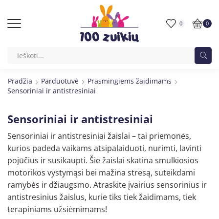
0
0
Pradžia
Parduotuvė
Prasmingiems žaidimams
Sensoriniai ir antistresiniai
Sensoriniai ir antistresiniai
Sensoriniai ir antistresiniai žaislai – tai priemonės,
kurios padeda vaikams atsipalaiduoti, nurimti, lavinti
pojūčius ir susikaupti. Šie žaislai skatina smulkiosios
motorikos vystymąsi bei mažina stresą, suteikdami
ramybės ir džiaugsmo. Atraskite įvairius sensorinius ir
antistresinius žaislus, kurie tiks tiek žaidimams, tiek
terapiniams užsiėmimams!