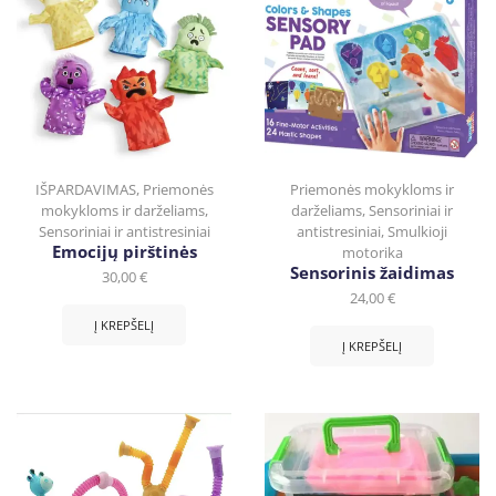
IŠPARDAVIMAS
,
Priemonės
Priemonės mokykloms ir
mokykloms ir darželiams
,
darželiams
,
Sensoriniai ir
Sensoriniai ir antistresiniai
antistresiniai
,
Smulkioji
Emocijų pirštinės
motorika
Sensorinis žaidimas
30,00
€
24,00
€
Į KREPŠELĮ
Į KREPŠELĮ