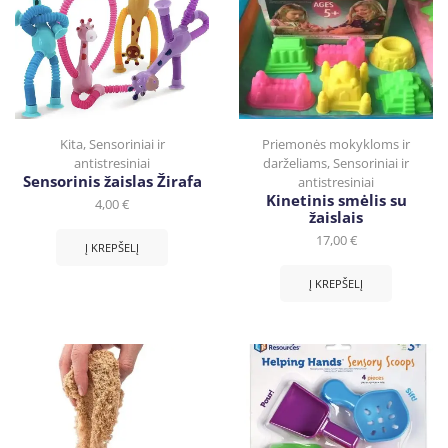
Kita
,
Sensoriniai ir
Priemonės mokykloms ir
antistresiniai
darželiams
,
Sensoriniai ir
Sensorinis žaislas Žirafa
antistresiniai
Kinetinis smėlis su
4,00
€
žaislais
17,00
€
Į KREPŠELĮ
Į KREPŠELĮ