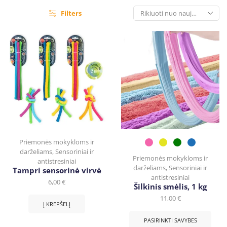
Filters
Priemonės mokykloms ir
darželiams
,
Sensoriniai ir
Priemonės mokykloms ir
antistresiniai
darželiams
,
Sensoriniai ir
Tampri sensorinė virvė
antistresiniai
6,00
€
Šilkinis smėlis, 1 kg
11,00
€
Į KREPŠELĮ
PASIRINKTI SAVYBES