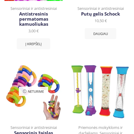
Sensoriniai ir antistresiniai
Sensoriniai ir antistresiniai
Antistresinis
Putų gelis Schock
permatomas
10,50
€
kamuoliukas
3,00
€
DAUGIAU
Į KREPŠELĮ
NETURIME
Sensoriniai ir antistresiniai
Priemonės mokykloms ir
Sensorinis žaislas
darželiams
,
Sensoriniai ir