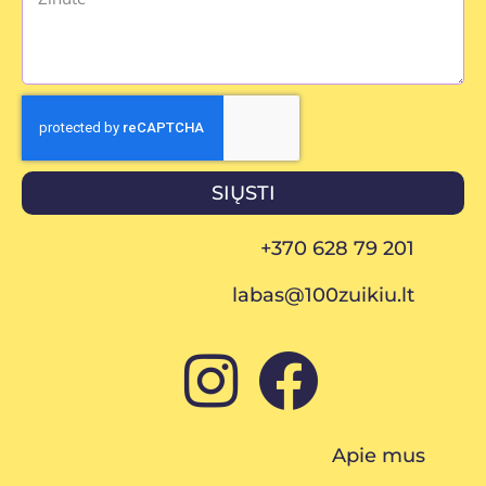
SIŲSTI
+370 628 79 201
labas@100zuikiu.lt
Apie mus