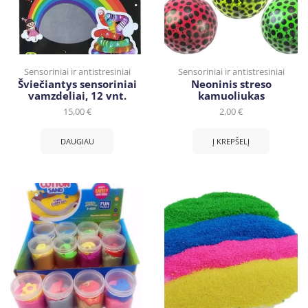
Sensoriniai ir antistresiniai
Sensoriniai ir antistresiniai
Šviečiantys sensoriniai
Neoninis streso
vamzdeliai, 12 vnt.
kamuoliukas
15,00
€
2,00
€
DAUGIAU
Į KREPŠELĮ