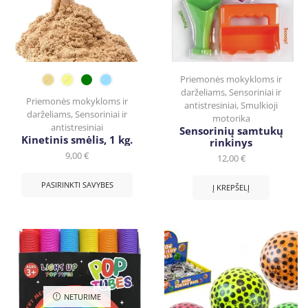
Priemonės mokykloms ir
darželiams
,
Sensoriniai ir
Priemonės mokykloms ir
antistresiniai
,
Smulkioji
darželiams
,
Sensoriniai ir
motorika
antistresiniai
Sensorinių samtukų
Kinetinis smėlis, 1 kg.
rinkinys
9,00
€
12,00
€
PASIRINKTI SAVYBES
Į KREPŠELĮ
NETURIME