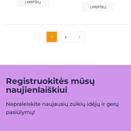
Į KREPŠELĮ
Į KREPŠELĮ
1
2
Registruokitės mūsų
naujienlaiškiui
Nepraleiskite naujausių zuikių idėjų ir gerų
pasiūlymų!