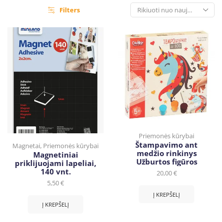
Filters
Priemonės kūrybai
Štampavimo ant
Magnetai
,
Priemonės kūrybai
medžio rinkinys
Magnetiniai
Užburtos figūros
priklijuojami lapeliai,
140 vnt.
20,00
€
5,50
€
Į KREPŠELĮ
Į KREPŠELĮ