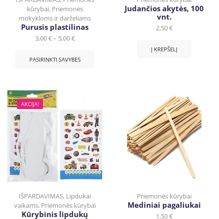
Judančios akytės, 100
kūrybai
,
Priemonės
vnt.
mokykloms ir darželiams
Purusis plastilinas
2,50
€
3,00
€
–
5,00
€
Į KREPŠELĮ
PASIRINKTI SAVYBES
AKCIJA!
IŠPARDAVIMAS
,
Lipdukai
Priemonės kūrybai
Mediniai pagaliukai
vaikams
,
Priemonės kūrybai
Kūrybinis lipdukų
1,50
€