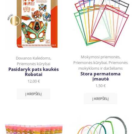
Mokymosi priemonės
,
Dovanos Kalėdoms
,
Priemonės kūrybai
,
Priemonės
Priemonės kūrybai
mokykloms ir darželiams
Pasidaryk pats kaukės
Stora permatoma
Robotai
įmautė
12,00
€
1,50
€
Į KREPŠELĮ
Į KREPŠELĮ