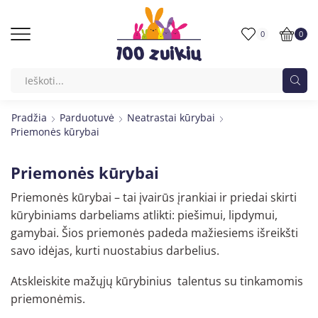
0
0
Pradžia
Parduotuvė
Neatrastai kūrybai
Priemonės kūrybai
Priemonės kūrybai
Priemonės kūrybai – tai įvairūs įrankiai ir priedai skirti
kūrybiniams darbeliams atlikti: piešimui, lipdymui,
gamybai. Šios priemonės padeda mažiesiems išreikšti
savo idėjas, kurti nuostabius darbelius.
Atskleiskite mažųjų kūrybinius talentus su tinkamomis
priemonėmis.