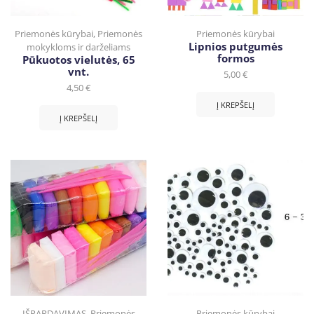
Priemonės kūrybai
,
Priemonės
Priemonės kūrybai
Lipnios putgumės
mokykloms ir darželiams
formos
Pūkuotos vielutės, 65
vnt.
5,00
€
4,50
€
Į KREPŠELĮ
Į KREPŠELĮ
IŠPARDAVIMAS
,
Priemonės
Priemonės kūrybai