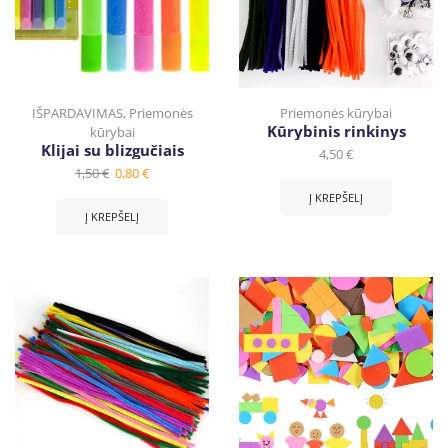
IŠPARDAVIMAS
,
Priemonės
Priemonės kūrybai
Kūrybinis rinkinys
kūrybai
Klijai su blizgučiais
4,50
€
1,50
€
0,80
€
Į KREPŠELĮ
Į KREPŠELĮ