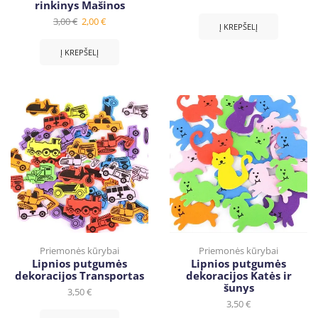
rinkinys Mašinos
3,00
€
2,00
€
Į KREPŠELĮ
Į KREPŠELĮ
Priemonės kūrybai
Priemonės kūrybai
Lipnios putgumės
Lipnios putgumės
dekoracijos Transportas
dekoracijos Katės ir
šunys
3,50
€
3,50
€