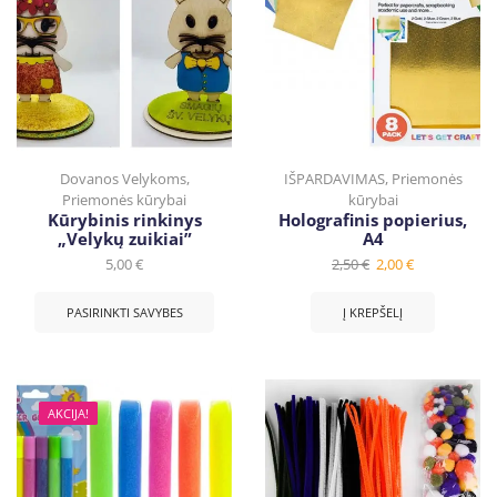
Dovanos Velykoms
,
IŠPARDAVIMAS
,
Priemonės
Priemonės kūrybai
kūrybai
Kūrybinis rinkinys
Holografinis popierius,
„Velykų zuikiai”
A4
5,00
€
2,50
€
2,00
€
PASIRINKTI SAVYBES
Į KREPŠELĮ
AKCIJA!