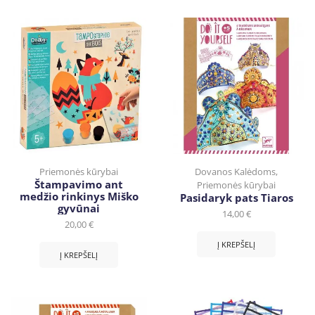
Priemonės kūrybai
Dovanos Kalėdoms
,
Štampavimo ant
Priemonės kūrybai
medžio rinkinys Miško
Pasidaryk pats Tiaros
gyvūnai
14,00
€
20,00
€
Į KREPŠELĮ
Į KREPŠELĮ