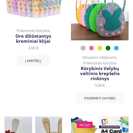
Priemonės kūrybai
Ore džiūstantys
kreminiai klijai
2,00
€
Dovanos Velykoms
,
Į KREPŠELĮ
Priemonės kūrybai
Kūrybinis Velykų
veltinio krepšelio
rinkinys
5,00
€
PASIRINKTI SAVYBES
AKCIJA!