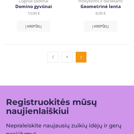
Loginiai žaidimai
mokykloms ir darželiams
Domino gyvūnai
Geometrinė lenta
10,00
€
8,00
€
Į KREPŠELĮ
Į KREPŠELĮ
1
2
Registruokitės mūsų
naujienlaiškiui
Nepraleiskite naujausių zuikių idėjų ir gerų