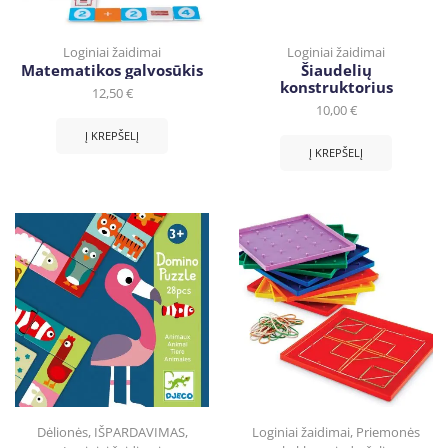
Loginiai žaidimai
Loginiai žaidimai
Matematikos galvosūkis
Šiaudelių
konstruktorius
12,50
€
10,00
€
Į KREPŠELĮ
Į KREPŠELĮ
Dėlionės
,
IŠPARDAVIMAS
,
Loginiai žaidimai
,
Priemonės