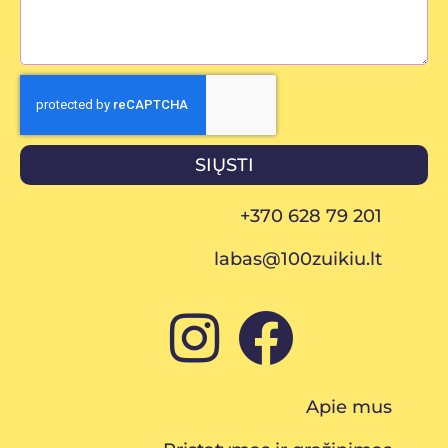
SIŲSTI
+370 628 79 201
labas@100zuikiu.lt
Apie mus