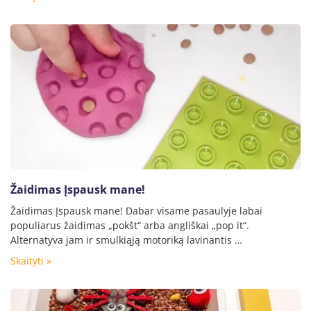
Žaidimas Įspausk mane!
Žaidimas Įspausk mane! Dabar visame pasaulyje labai
populiarus žaidimas „pokšt“ arba angliškai „pop it“.
Alternatyva jam ir smulkiąją motoriką lavinantis …
Skaityti »