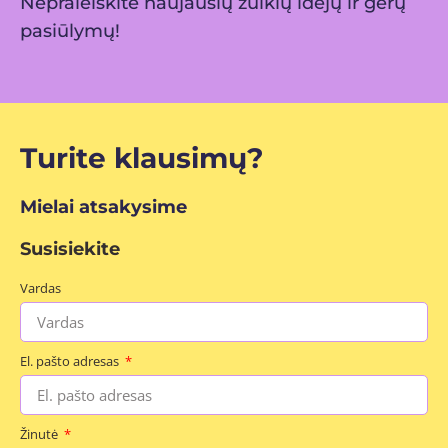
Nepraleiskite naujausių zuikių idėjų ir gerų
pasiūlymų!
Turite klausimų?
Mielai atsakysime
Susisiekite
Vardas
El. pašto adresas
Žinutė