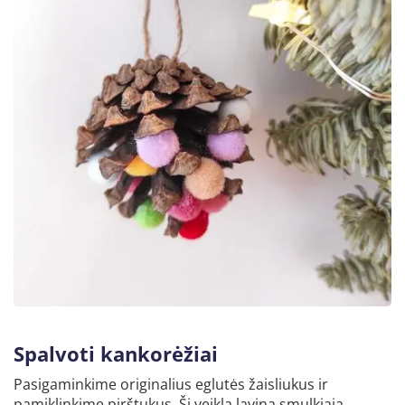
Spalvoti kankorėžiai
Pasigaminkime originalius eglutės žaisliukus ir
pamiklinkime pirštukus. Ši veikla lavina smulkiąją