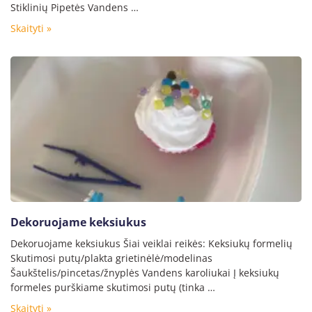
Stiklinių Pipetės Vandens …
Skaityti »
Dekoruojame keksiukus
Dekoruojame keksiukus Šiai veiklai reikės: Keksiukų formelių
Skutimosi putų/plakta grietinėlė/modelinas
Šaukštelis/pincetas/žnyplės Vandens karoliukai Į keksiukų
formeles purškiame skutimosi putų (tinka …
Skaityti »