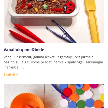
Vabaliukų medžioklė
Vabalų ir kirmėlių galima ieškoti ir gamtoje, bet pirmąją
pažintį su jais siūlome pradėti namie – spalvingai, žaismingai
ir smagiai. …
Skaityti »