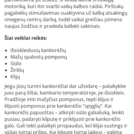
motoriką, kuri itin svarbi vaikų kalbos raidai. Pirštukų
pagalvėlių stimuliavimas suaktyvina už kalbą atsakingų
smegenų centrų darbą, todėl vaikai greičiau įsimena
naujus žodžius ir pradeda kalbėti sakiniais.
Šiai veiklai reikės:
Išsiskleidusių kankorėžių
Mažų spalvotų p
omponų
Siūlo
Žirklių
Klijų
Jeigu jūsų turimi kankorėžiai dar užsidarę – palaikykite
juos parą šiltai, kambario temperatūroje, jie išsiskleis.
Pradžioje imti mažyčius pomponus, tepti klijus ir
klijuoti pomponus prie kankorėžio “spyglių”. Kai
kankorėžis papuoštas – atkirpti siūlo gabaliuką, lenkti
pusiau, padaryti kilputę ir priklijuoti prie kankorėžio
galo. Gali tekti palaikyti prispaudus, kol klijai sustings ir
siūlas tvirtai prilips. Kai kilputė tvirtai laikosi – galima