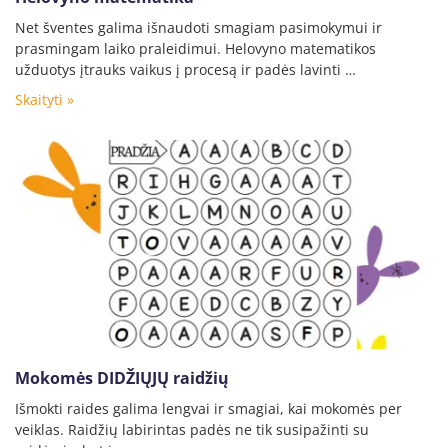
Net šventes galima išnaudoti smagiam pasimokymui ir
prasmingam laiko praleidimui. Helovyno matematikos
užduotys įtrauks vaikus į procesą ir padės lavinti …
Skaityti »
Mokomės DIDŽIŲJŲ raidžių
Išmokti raides galima lengvai ir smagiai, kai mokomės per
veiklas. Raidžių labirintas padės ne tik susipažinti su