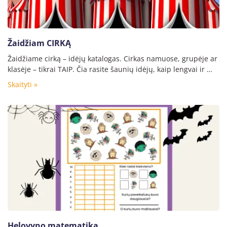
Žaidžiam CIRKĄ
Žaidžiame cirką – idėjų katalogas. Cirkas namuose, grupėje ar
klasėje – tikrai TAIP. Čia rasite šaunių idėjų, kaip lengvai ir …
Skaityti »
Helovyno matematika