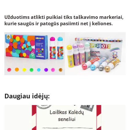
Užduotims atlikti puikiai tiks taškavimo markeriai,
kurie saugūs ir patogūs pasiimti net į keliones.
Daugiau idėjų: