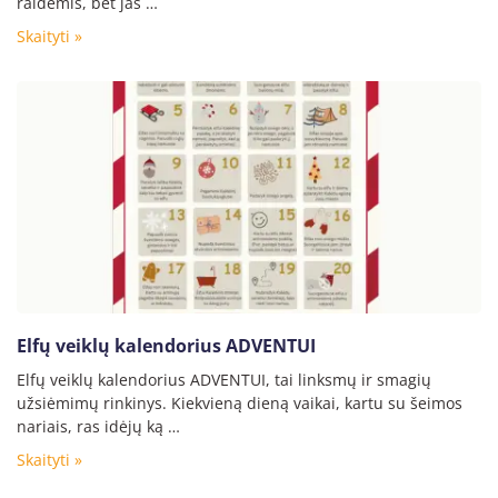
raidėmis, bet jas …
Skaityti »
Elfų veiklų kalendorius ADVENTUI
Elfų veiklų kalendorius ADVENTUI, tai linksmų ir smagių
užsiėmimų rinkinys. Kiekvieną dieną vaikai, kartu su šeimos
nariais, ras idėjų ką …
Skaityti »