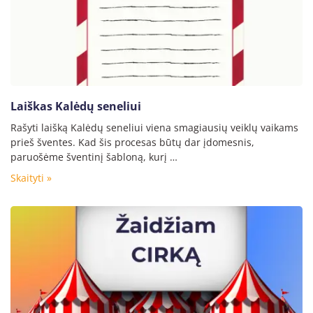
Laiškas Kalėdų seneliui
Rašyti laišką Kalėdų seneliui viena smagiausių veiklų vaikams
prieš šventes. Kad šis procesas būtų dar įdomesnis,
paruošėme šventinį šabloną, kurį …
Skaityti »