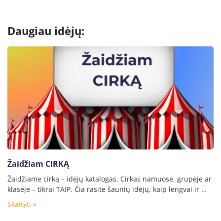
Daugiau idėjų:
Žaidžiam CIRKĄ
Žaidžiame cirką – idėjų katalogas. Cirkas namuose, grupėje ar
klasėje – tikrai TAIP. Čia rasite šaunių idėjų, kaip lengvai ir …
Skaityti »