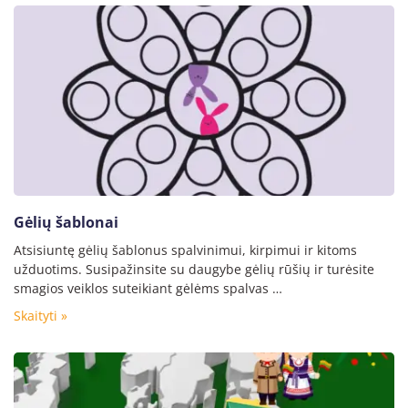
Gėlių šablonai
Atsisiuntę gėlių šablonus spalvinimui, kirpimui ir kitoms
užduotims. Susipažinsite su daugybe gėlių rūšių ir turėsite
smagios veiklos suteikiant gėlėms spalvas …
Skaityti »