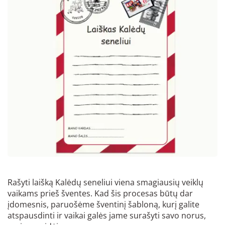
Rašyti laišką Kalėdų seneliui viena smagiausių veiklų
vaikams prieš šventes. Kad šis procesas būtų dar
įdomesnis, paruošėme šventinį šabloną, kurį galite
atspausdinti ir vaikai galės jame surašyti savo norus,