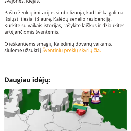
svajones, idėjas.
Pašto ženklų imitacijos simbolizuoja, kad laišką galima
išsiųsti tiesiai į šiaurę, Kalėdų senelio rezidenciją.
Kurkite su vaikais istorijas, rašykite laiškus ir džiaukitės
artėjančiomis šventėmis.
O ieškantiems smagių Kalėdinių dovanų vaikams,
siūlome užsukti į
Šventinių prekių skyrių čia.
Daugiau idėjų: