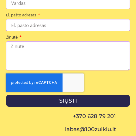
El. pašto adresas
Žinutė
SIŲSTI
+370 628 79 201
labas@100zuikiu.lt