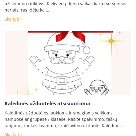
užsiėmimų rinkinys. Kiekvieną dieną vaikai, kartu su šeimos
nariais, ras idėjų ką …
Skaityti »
Kalėdinės užduotėlės atsisiuntimui
Kalėdinės užduotėlės jaukioms ir smagioms veikloms
namuose ar grupėse / klasėse. Rasite spalvinimo, taškų
jungimo, rankos lavinimo, skaičiavimo užduotis Kalėdine …
Skaityti »