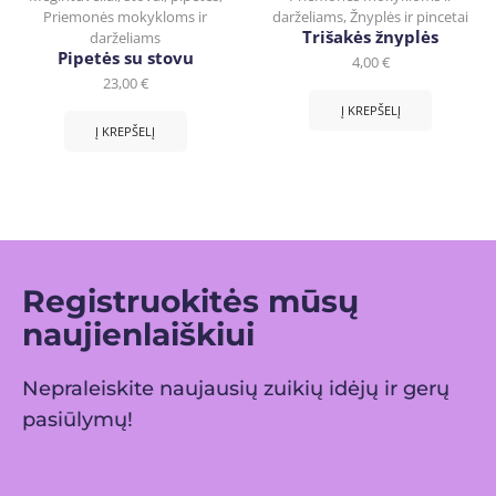
Priemonės mokykloms ir
darželiams
,
Žnyplės ir pincetai
Trišakės žnyplės
darželiams
Pipetės su stovu
4,00
€
23,00
€
Į KREPŠELĮ
Į KREPŠELĮ
Registruokitės mūsų
naujienlaiškiui
Nepraleiskite naujausių zuikių idėjų ir gerų
pasiūlymų!