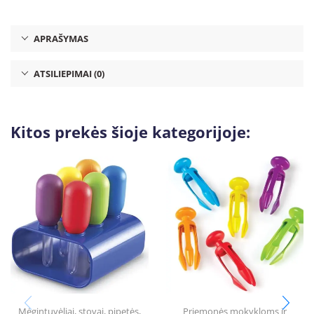
APRAŠYMAS
ATSILIEPIMAI (0)
Kitos prekės šioje kategorijoje:
Mėgintuvėliai, stovai, pipetės
,
Priemonės mokykloms ir