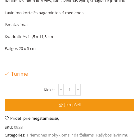
Rankos lavinimo kortelės, kad lavinimas vyktų smagiau ir įdomiau!
Lavinimo kortelės pagamintos iš medienos.
Išmatavimai:
Kvadratinės 11,5 x 11,5 cm
Pailgos 20 x 5 cm
Turime
Į krepšelį
Pridėti prie mėgstamiausių
SKU:
0933
Categories:
Priemonės mokykloms ir darželiams
,
Rašybos lavinimui