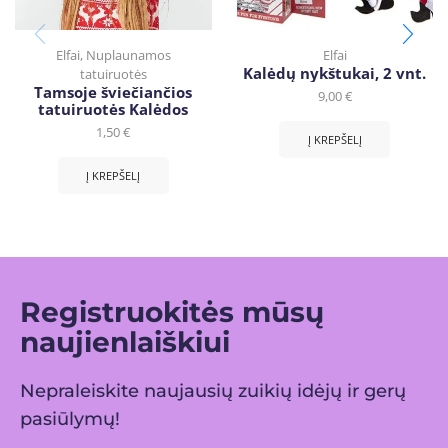
Elfai
,
Nuplaunamos
Elfai
Kalėdų nykštukai, 2 vnt.
tatuiruotės
Tamsoje šviečiančios
9,00
€
tatuiruotės Kalėdos
1,50
€
Į KREPŠELĮ
Į KREPŠELĮ
Registruokitės mūsų
naujienlaiškiui
Nepraleiskite naujausių zuikių idėjų ir gerų
pasiūlymų!