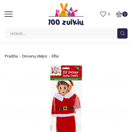
0
0
Pradžia
Dovanų idėjos
Elfai