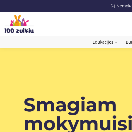
Nemokam
Edukacijos
Būr
Smagiam
mokymuis