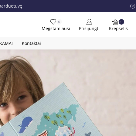
į parduotuvę
0
0
Mėgstamiausi
Prisijungti
Krepšelis
OKAMAI
Kontaktai