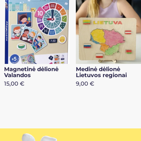
Medinė dėlionė
Matavimo cilindrų
Lietuvos regionai
rinkinys
9,00
€
22,00
€