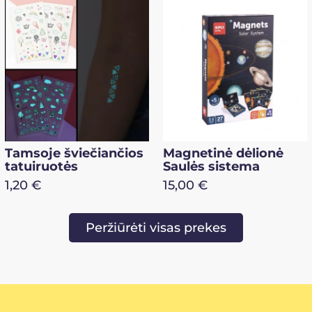
Magnetinė dėlionė
Magnetinė dėlionė
Saulės sistema
Valandos
15,00
€
15,00
€
Peržiūrėti visas prekes