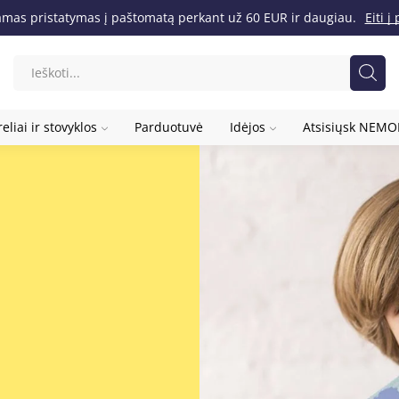
as pristatymas į paštomatą perkant už 60 EUR ir daugiau.
Eiti 
eliai ir stovyklos
Parduotuvė
Idėjos
Atsisiųsk NEM
i