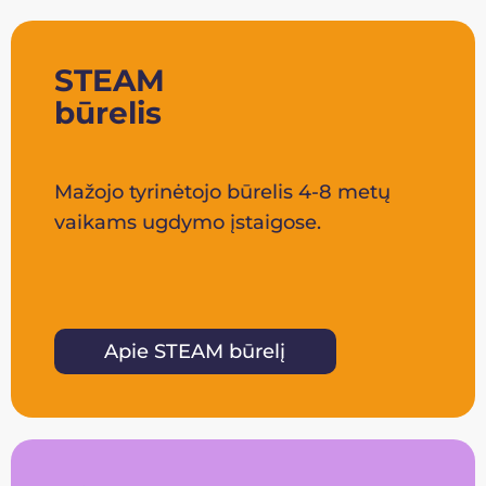
STEAM
būrelis
Mažojo tyrinėtojo būrelis 4-8 metų
vaikams ugdymo įstaigose.
Apie STEAM būrelį