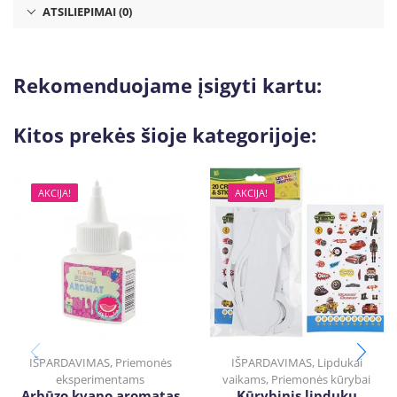
ATSILIEPIMAI (0)
Rekomenduojame įsigyti kartu:
Kitos prekės šioje kategorijoje:
AKCIJA!
AKCIJA!
IŠPARDAVIMAS
,
Priemonės
IŠPARDAVIMAS
,
Lipdukai
eksperimentams
vaikams
,
Priemonės kūrybai
Arbūzo kvapo aromatas
Kūrybinis lipdukų