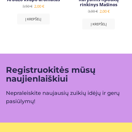
rinkinys Mašinos
3,50
€
2,00
€
3,00
€
2,00
€
Į KREPŠELĮ
Į KREPŠELĮ
Registruokitės mūsų
naujienlaiškiui
Nepraleiskite naujausių zuikių idėjų ir gerų
pasiūlymų!