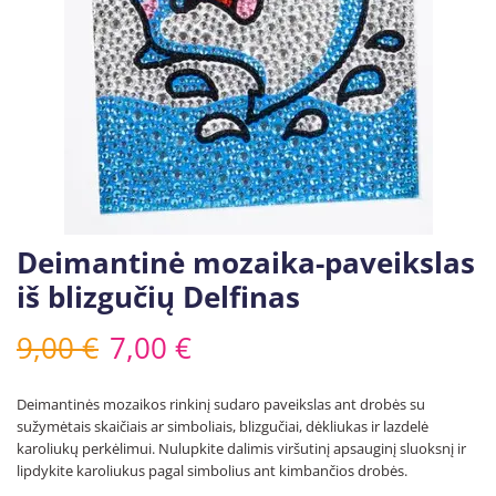
Deimantinė mozaika-paveikslas
iš blizgučių Delfinas
9,00
€
7,00
€
Deimantinės mozaikos rinkinį sudaro paveikslas ant drobės su
sužymėtais skaičiais ar simboliais, blizgučiai, dėkliukas ir lazdelė
karoliukų perkėlimui. Nulupkite dalimis viršutinį apsauginį sluoksnį ir
lipdykite karoliukus pagal simbolius ant kimbančios drobės.