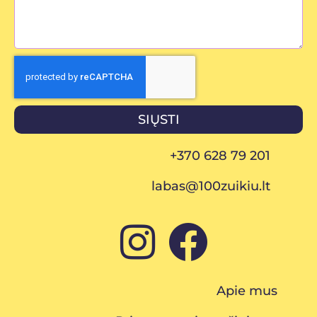
SIŲSTI
+370 628 79 201
labas@100zuikiu.lt
Apie mus