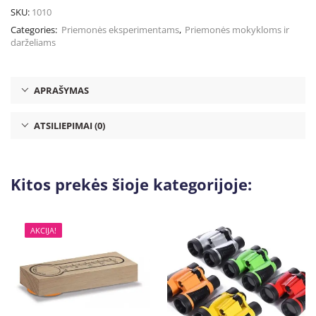
SKU:
1010
Categories:
Priemonės eksperimentams
,
Priemonės mokykloms ir
darželiams
APRAŠYMAS
ATSILIEPIMAI (0)
Kitos prekės šioje kategorijoje:
AKCIJA!