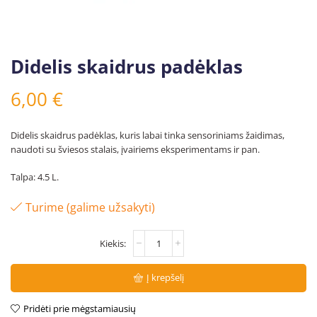
Didelis skaidrus padėklas
6,00
€
Didelis skaidrus padėklas, kuris labai tinka sensoriniams žaidimas,
naudoti su šviesos stalais, įvairiems eksperimentams ir pan.
Talpa: 4.5 L.
Turime (galime užsakyti)
Į krepšelį
Pridėti prie mėgstamiausių