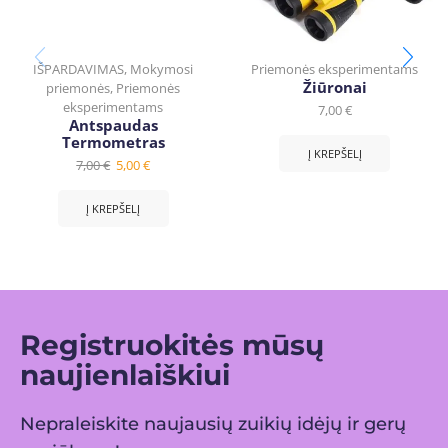
IŠPARDAVIMAS
,
Mokymosi
Priemonės eksperimentams
Žiūronai
priemonės
,
Priemonės
eksperimentams
7,00
€
Antspaudas
Termometras
Į KREPŠELĮ
7,00
€
5,00
€
Į KREPŠELĮ
Registruokitės mūsų
naujienlaiškiui
Nepraleiskite naujausių zuikių idėjų ir gerų