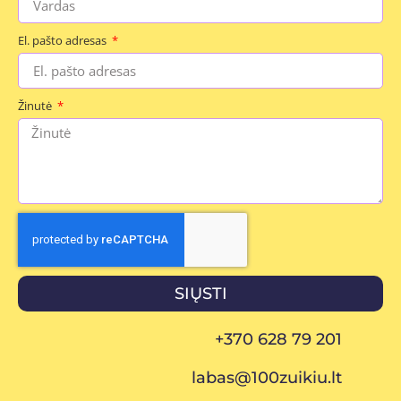
El. pašto adresas
Žinutė
SIŲSTI
+370 628 79 201
labas@100zuikiu.lt