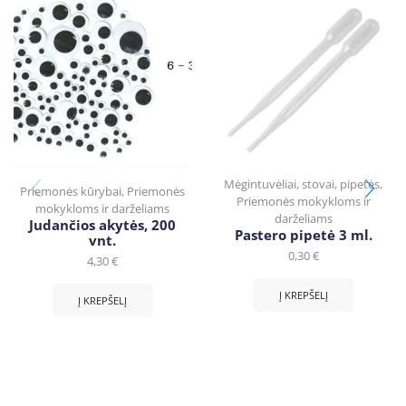
Mėgintuvėliai, stovai, pipetės
,
Priemonės kūrybai
,
Priemonės
Priemonės mokykloms ir
mokykloms ir darželiams
darželiams
Judančios akytės, 200
Pastero pipetė 3 ml.
vnt.
0,30
€
4,30
€
Į KREPŠELĮ
Į KREPŠELĮ