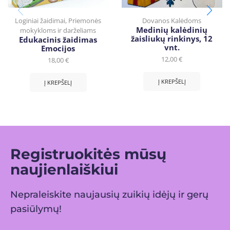
Loginiai žaidimai
,
Priemonės
Dovanos Kalėdoms
Medinių kalėdinių
mokykloms ir darželiams
žaisliukų rinkinys, 12
Edukacinis žaidimas
vnt.
Emocijos
12,00
€
18,00
€
Į KREPŠELĮ
Į KREPŠELĮ
Registruokitės mūsų
naujienlaiškiui
Nepraleiskite naujausių zuikių idėjų ir gerų
pasiūlymų!