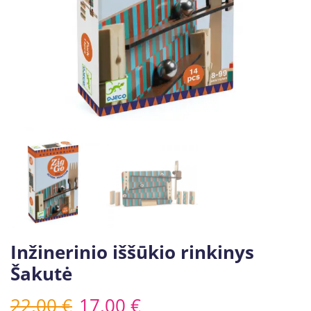
Inžinerinio iššūkio rinkinys
Šakutė
22,00
€
17,00
€