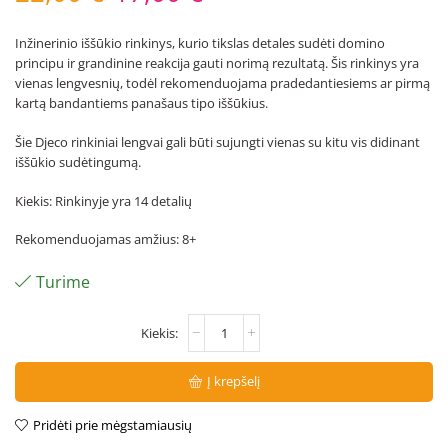
Inžinerinio iššūkio rinkinys, kurio tikslas detales sudėti domino
principu ir grandinine reakcija gauti norimą rezultatą. Šis rinkinys yra
vienas lengvesnių, todėl rekomenduojama pradedantiesiems ar pirmą
kartą bandantiems panašaus tipo iššūkius.
Šie Djeco rinkiniai lengvai gali būti sujungti vienas su kitu vis didinant
iššūkio sudėtingumą.
Kiekis: Rinkinyje yra 14 detalių
Rekomenduojamas amžius: 8+
Turime
Į krepšelį
Pridėti prie mėgstamiausių