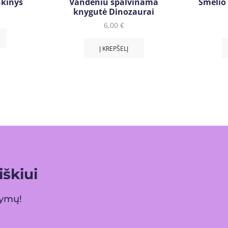
nkinys
Vandeniu spalvinama
Smėlio
knygutė Dinozaurai
6,00
€
Į KREPŠELĮ
škiui
lymų!