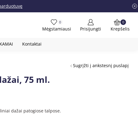
į parduotuvę
0
0
Mėgstamiausi
Prisijungti
Krepšelis
OKAMAI
Kontaktai
Sugrįžti į ankstesnį puslapį
dažai, 75 ml.
liniai dažai patogiose talpose.