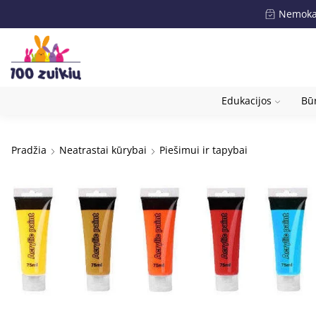
Nemokam
Edukacijos
Būr
Pradžia
Neatrastai kūrybai
Piešimui ir tapybai