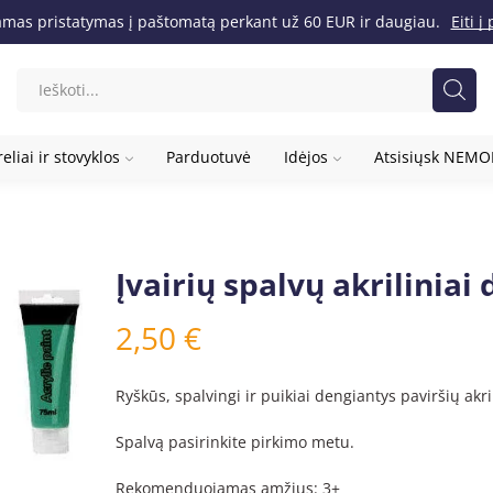
as pristatymas į paštomatą perkant už 60 EUR ir daugiau.
Eiti 
eliai ir stovyklos
Parduotuvė
Idėjos
Atsisiųsk NEM
Įvairių spalvų akriliniai 
2,50
€
Ryškūs, spalvingi ir puikiai dengiantys paviršių akri
Spalvą pasirinkite pirkimo metu.
Rekomenduojamas amžius: 3+