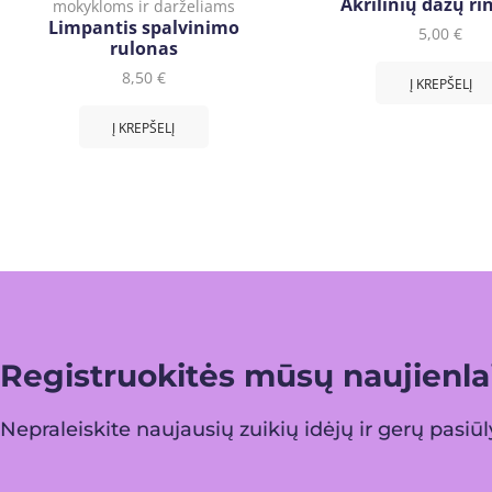
Akrilinių dažų ri
mokykloms ir darželiams
Limpantis spalvinimo
5,00
€
rulonas
8,50
€
Į KREPŠELĮ
Į KREPŠELĮ
Registruokitės mūsų naujienlai
Nepraleiskite naujausių zuikių idėjų ir gerų pasiū