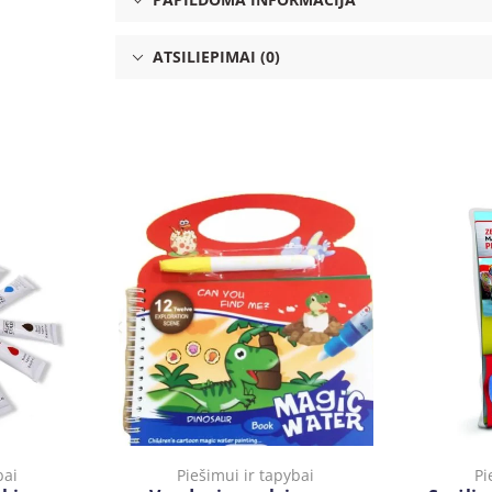
ATSILIEPIMAI (0)
bai
Piešimui ir tapybai
Pi