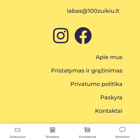
labas@100zuikiu.lt
Apie mus
Pristatymas ir grąžinimas
Privatumo politika
Paskyra
Kontaktai
Edukacijos
Stovyklos
Parduotuvė
Kontaktai