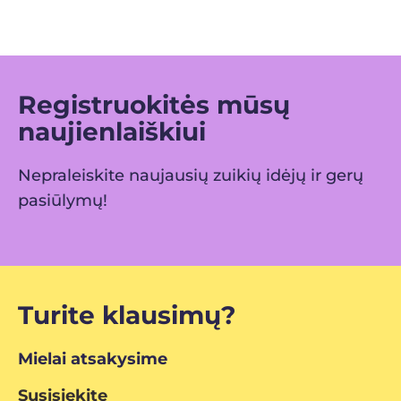
Registruokitės mūsų
naujienlaiškiui
Nepraleiskite naujausių zuikių idėjų ir gerų
pasiūlymų!
Turite klausimų?
Mielai atsakysime
Susisiekite