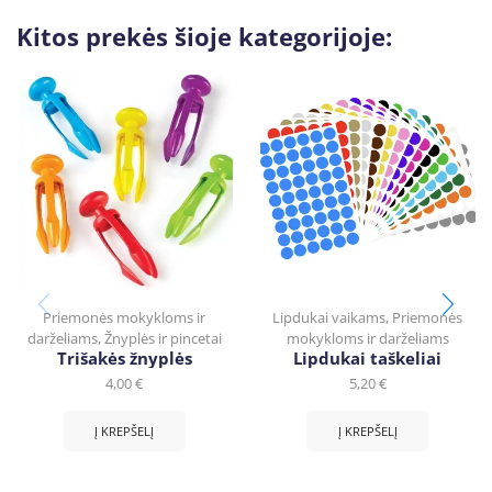
Kitos prekės šioje kategorijoje:
Priemonės mokykloms ir
Lipdukai vaikams
,
Priemonės
darželiams
,
Žnyplės ir pincetai
mokykloms ir darželiams
Trišakės žnyplės
Lipdukai taškeliai
4,00
€
5,20
€
Į KREPŠELĮ
Į KREPŠELĮ