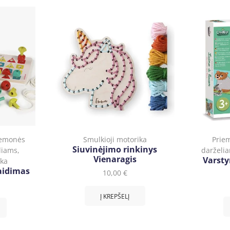
iemonės
Smulkioji motorika
Prie
Siuvinėjimo rinkinys
liams
,
darželi
Vienaragis
Varsty
ika
aidimas
10,00
€
Į KREPŠELĮ