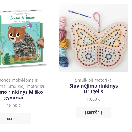
monės mokykloms ir
Smulkioji motorika
Siuvinėjimo rinkinys
ams
,
Smulkioji motorika
Drugelis
mo rinkinys Miško
gyvūnai
10,00
€
18,50
€
Į KREPŠELĮ
Į KREPŠELĮ