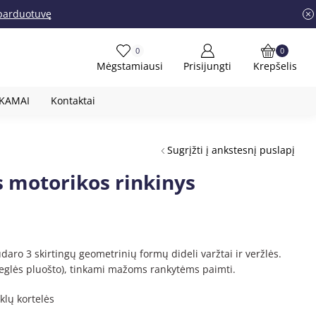
į parduotuvę
0
0
Mėgstamiausi
Prisijungti
Krepšelis
OKAMAI
Kontaktai
Sugrįžti į ankstesnį puslapį
 motorikos rinkinys
daro 3 skirtingų geometrinių formų dideli varžtai ir veržlės.
eglės pluošto), tinkami mažoms rankytėms paimti.
klų kortelės