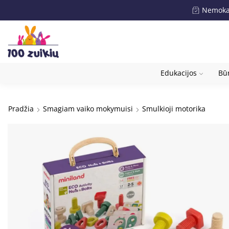
Nemokam
Edukacijos
Būr
Pradžia
Smagiam vaiko mokymuisi
Smulkioji motorika