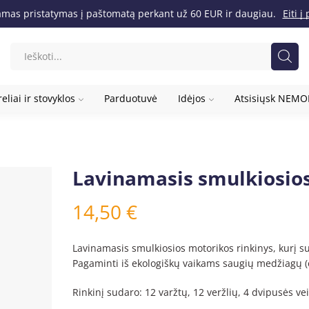
as pristatymas į paštomatą perkant už 60 EUR ir daugiau.
Eiti 
eliai ir stovyklos
Parduotuvė
Idėjos
Atsisiųsk NEM
Lavinamasis smulkiosios
14,50
€
Lavinamasis smulkiosios motorikos rinkinys, kurį su
Pagaminti iš ekologiškų vaikams saugių medžiagų (
Rinkinį sudaro: 12 varžtų, 12 veržlių, 4 dvipusės vei