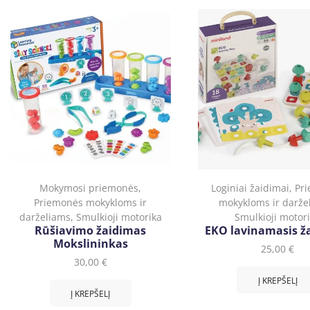
Mokymosi priemonės
,
Loginiai žaidimai
,
Pr
Priemonės mokykloms ir
mokykloms ir darže
darželiams
,
Smulkioji motorika
Smulkioji motor
Rūšiavimo žaidimas
EKO lavinamasis ž
Mokslininkas
25,00
€
30,00
€
Į KREPŠELĮ
Į KREPŠELĮ