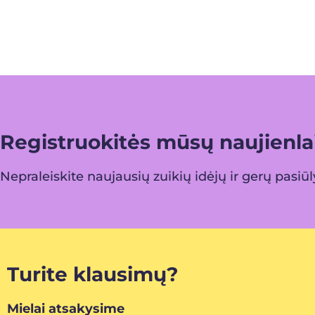
Registruokitės mūsų naujienlai
Nepraleiskite naujausių zuikių idėjų ir gerų pasiū
Turite klausimų?
Mielai atsakysime