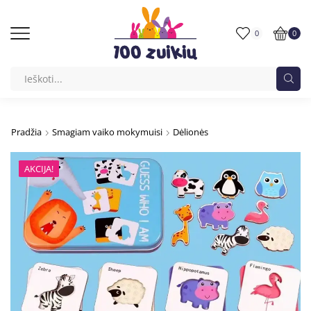
0
0
Pradžia
Smagiam vaiko mokymuisi
Dėlionės
AKCIJA!