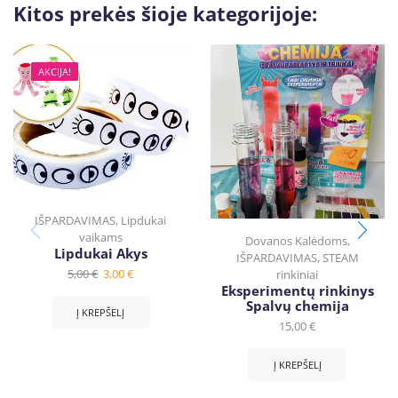
Kitos prekės šioje kategorijoje:
AKCIJA!
IŠPARDAVIMAS
,
Lipdukai
vaikams
Dovanos Kalėdoms
,
Lipdukai Akys
IŠPARDAVIMAS
,
STEAM
5,00
€
3,00
€
rinkiniai
Eksperimentų rinkinys
Spalvų chemija
Į KREPŠELĮ
15,00
€
Į KREPŠELĮ