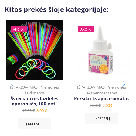
Kitos prekės šioje kategorijoje:
AKCIJA!
AKCIJA!
IŠPARDAVIMAS
,
Priemonės
IŠPARDAVIMAS
,
Priemonės
žaidimams
eksperimentams
Šviečiančios lazdelės
Persikų kvapo aromatas
apyrankės, 100 vnt.
3,50
€
2,00
€
10,00
€
8,00
€
Į KREPŠELĮ
Į KREPŠELĮ