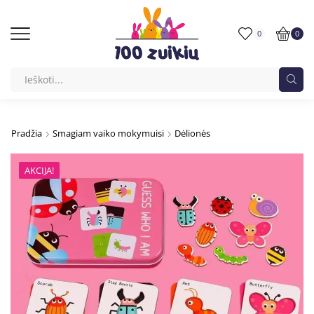
0
0
Pradžia
Smagiam vaiko mokymuisi
Dėlionės
AKCIJA!