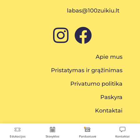
labas@100zuikiu.lt
Apie mus
Pristatymas ir grąžinimas
Privatumo politika
Paskyra
Kontaktai
Edukacijos
Stovyklos
Parduotuvė
Kontaktai