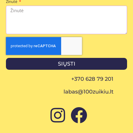
Žinutė
SIŲSTI
+370 628 79 201
labas@100zuikiu.lt