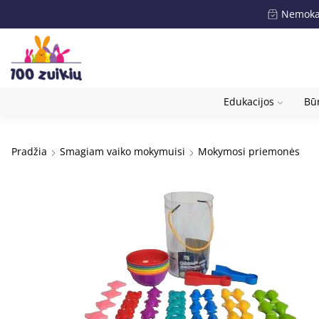
Nemokam
Edukacijos
Būr
Pradžia
Smagiam vaiko mokymuisi
Mokymosi priemonės