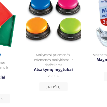
Mokymosi priemonės
,
Magneta
Magne
Priemonės mokykloms ir
nės
,
darželiams
ms ir
Atsakymų mygtukai
25,00
€
lai
Į KREPŠELĮ
ES