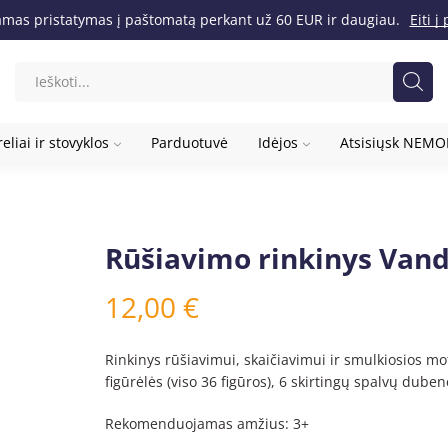
as pristatymas į paštomatą perkant už 60 EUR ir daugiau.
Eiti 
eliai ir stovyklos
Parduotuvė
Idėjos
Atsisiųsk NEM
Rūšiavimo rinkinys Van
12,00
€
Rinkinys rūšiavimui, skaičiavimui ir smulkiosios mo
figūrėlės (viso 36 figūros), 6 skirtingų spalvų duben
Rekomenduojamas amžius: 3+