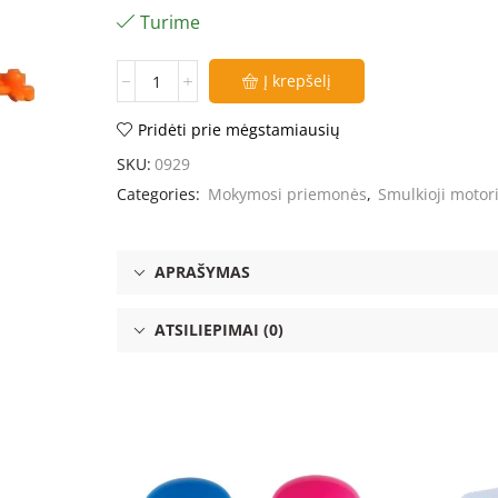
Turime
Į krepšelį
Pridėti prie mėgstamiausių
SKU:
0929
Categories:
Mokymosi priemonės
,
Smulkioji motor
APRAŠYMAS
ATSILIEPIMAI (0)