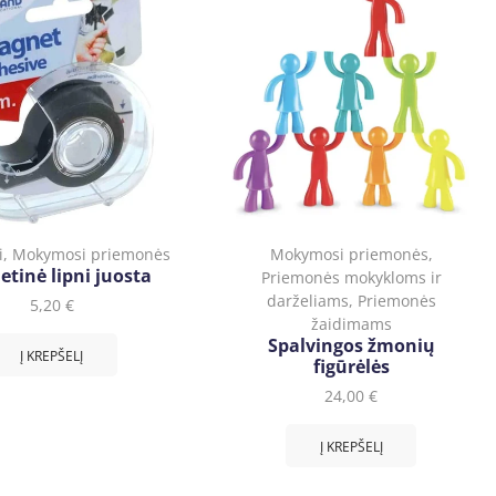
i
,
Mokymosi priemonės
Mokymosi priemonės
,
tinė lipni juosta
Priemonės mokykloms ir
darželiams
,
Priemonės
5,20
€
žaidimams
Spalvingos žmonių
Į KREPŠELĮ
figūrėlės
24,00
€
Į KREPŠELĮ