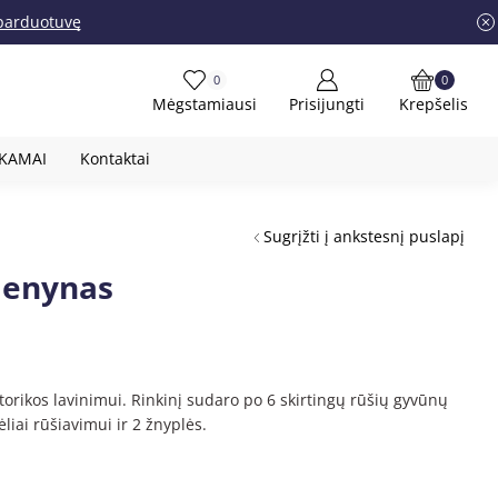
į parduotuvę
0
0
Mėgstamiausi
Prisijungti
Krepšelis
OKAMAI
Kontaktai
Sugrįžti į ankstesnį puslapį
denynas
torikos lavinimui. Rinkinį sudaro po 6 skirtingų rūšių gyvūnų
ėliai rūšiavimui ir 2 žnyplės.