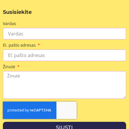
Susisiekite
Vardas
El. pašto adresas
Žinutė
SIŲSTI