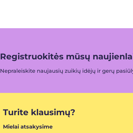
Registruokitės mūsų naujienlai
Nepraleiskite naujausių zuikių idėjų ir gerų pasiū
Turite klausimų?
Mielai atsakysime