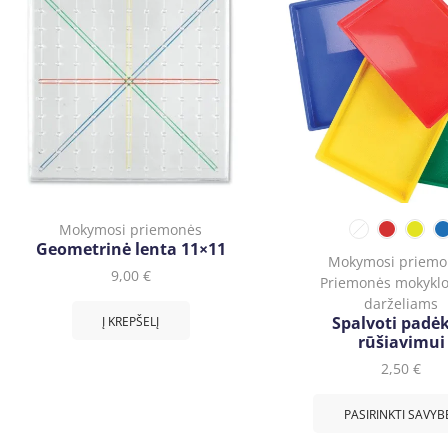
Mokymosi priemonės
Geometrinė lenta 11×11
Mokymosi priemo
9,00
€
Priemonės mokyklo
darželiams
Spalvoti padėk
Į KREPŠELĮ
rūšiavimui
2,50
€
PASIRINKTI SAVYB