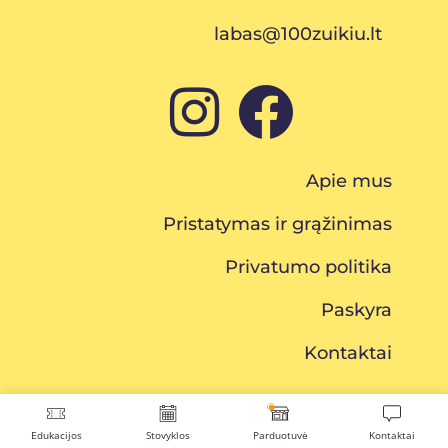
labas@100zuikiu.lt
Apie mus
Pristatymas ir grąžinimas
Privatumo politika
Paskyra
Kontaktai
Edukacijos
Stovyklos
Parduotuvė
Kontaktai