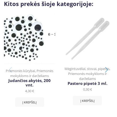
Kitos prekės šioje kategorijoje:
Mėgintuvėliai, stovai, pipetės
,
Priemonės kūrybai
,
Priemonės
Priemonės mokykloms ir
mokykloms ir darželiams
darželiams
Judančios akytės, 200
Pastero pipetė 3 ml.
vnt.
0,30
€
4,30
€
Į KREPŠELĮ
Į KREPŠELĮ