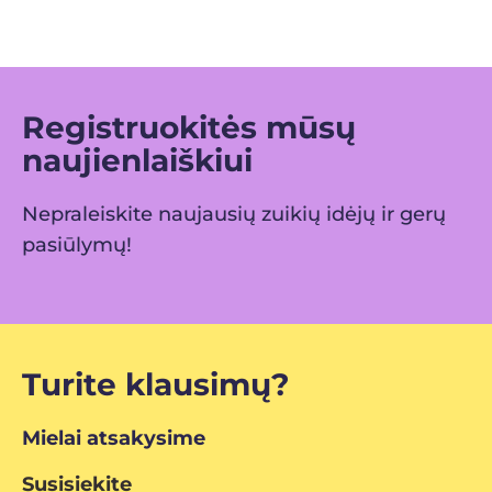
Registruokitės mūsų
naujienlaiškiui
Nepraleiskite naujausių zuikių idėjų ir gerų
pasiūlymų!
Turite klausimų?
Mielai atsakysime
Susisiekite