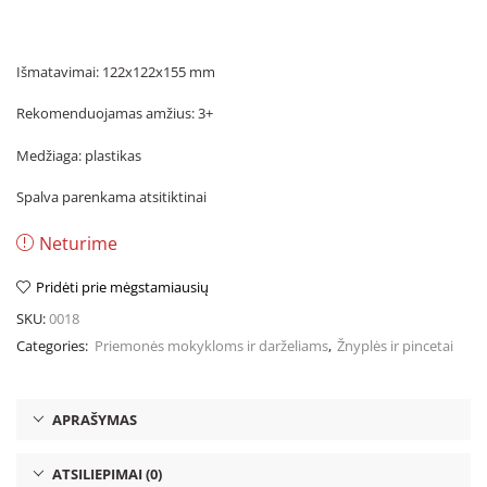
Išmatavimai: 122x122x155 mm
Rekomenduojamas amžius: 3+
Medžiaga: plastikas
Spalva parenkama atsitiktinai
Neturime
Pridėti prie mėgstamiausių
SKU:
0018
Categories:
Priemonės mokykloms ir darželiams
,
Žnyplės ir pincetai
APRAŠYMAS
ATSILIEPIMAI (0)