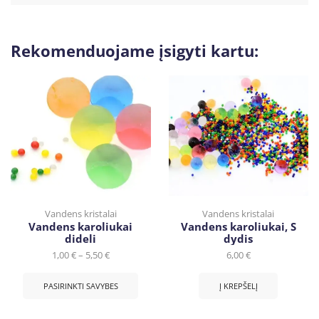
Rekomenduojame įsigyti kartu:
Vandens kristalai
Vandens kristalai
Vandens karoliukai, S
Vandens karoliukai
dydis
dideli
6,00
€
1,00
€
–
5,50
€
Į KREPŠELĮ
PASIRINKTI SAVYBES