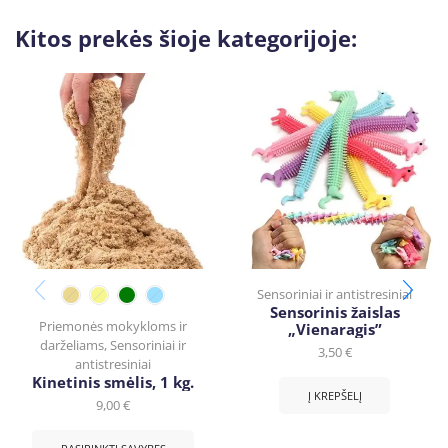
Kitos prekės šioje kategorijoje:
Sensoriniai ir antistresiniai
Sensorinis žaislas
Priemonės mokykloms ir
„Vienaragis”
darželiams
,
Sensoriniai ir
3,50
€
antistresiniai
Kinetinis smėlis, 1 kg.
Į KREPŠELĮ
9,00
€