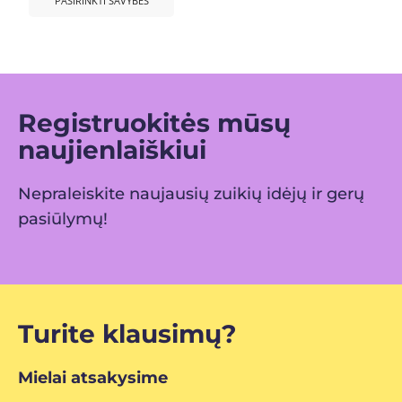
PASIRINKTI SAVYBES
Registruokitės mūsų
naujienlaiškiui
Nepraleiskite naujausių zuikių idėjų ir gerų
pasiūlymų!
Turite klausimų?
Mielai atsakysime