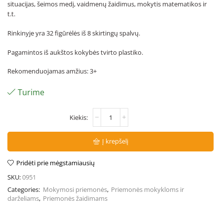
situacijas, šeimos medį, vaidmenų žaidimus, mokytis matematikos ir
t.t.
Rinkinyje yra 32 figūrėlės iš 8 skirtingų spalvų.
Pagamintos iš aukštos kokybės tvirto plastiko.
Rekomenduojamas amžius: 3+
Turime
Į krepšelį
Pridėti prie mėgstamiausių
SKU:
0951
Categories:
Mokymosi priemonės
,
Priemonės mokykloms ir
darželiams
,
Priemonės žaidimams