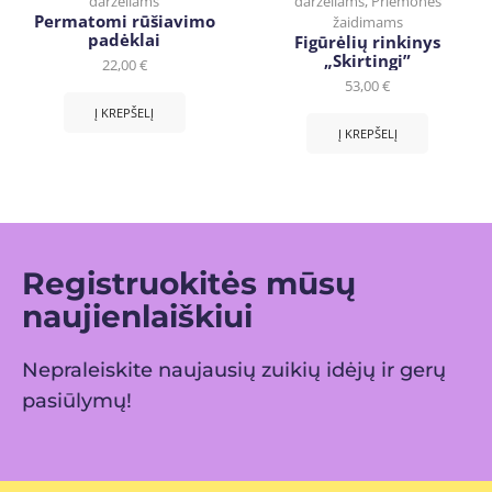
darželiams
darželiams
,
Priemonės
Permatomi rūšiavimo
žaidimams
padėklai
Figūrėlių rinkinys
„Skirtingi”
22,00
€
53,00
€
Į KREPŠELĮ
Į KREPŠELĮ
Registruokitės mūsų
naujienlaiškiui
Nepraleiskite naujausių zuikių idėjų ir gerų
pasiūlymų!