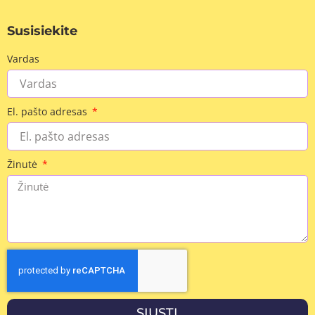
Susisiekite
Vardas
El. pašto adresas
Žinutė
SIŲSTI