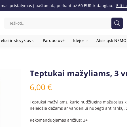
as pristatymas į paštomatą perkant už 60 EUR ir daugiau.
Eiti 
eliai ir stovyklos
Parduotuvė
Idėjos
Atsisiųsk NEM
Teptukai mažyliams, 3 v
6,00
€
Teptukai mažyliams, kurie nudžiugins mažuosius kū
neleidžia dažams ar vandeniui nubėgti ant rankų. 3 
Rekomenduojamas amžius: 3+