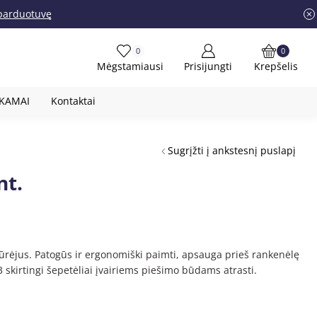
į parduotuvę
0
0
Mėgstamiausi
Prisijungti
Krepšelis
OKAMAI
Kontaktai
Sugrįžti į ankstesnį puslapį
nt.
rėjus. Patogūs ir ergonomiški paimti, apsauga prieš rankenėlę
skirtingi šepetėliai įvairiems piešimo būdams atrasti.