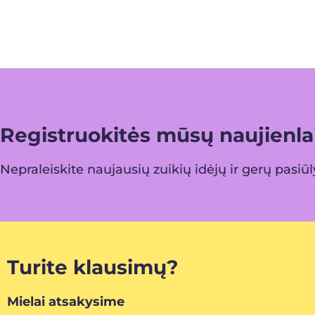
Registruokitės mūsų naujienlai
Nepraleiskite naujausių zuikių idėjų ir gerų pasiū
Turite klausimų?
Mielai atsakysime