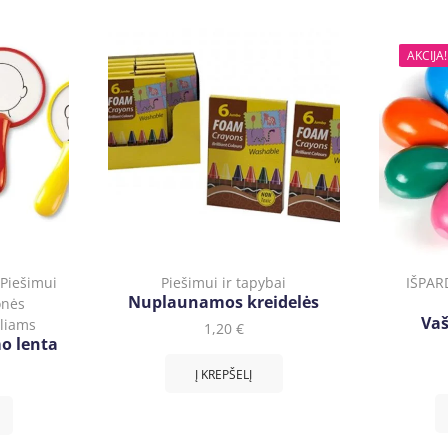
AKCIJA!
,
Piešimui
Piešimui ir tapybai
IŠPAR
Nuplaunamos kreidelės
onės
Vaš
eliams
1,20
€
mo lenta
Į KREPŠELĮ