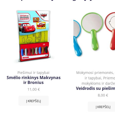
Piešimui ir tapybai
Mokymosi priemonės
Smėlio rinkinys Makvynas
ir tapybai
,
Priem
ir Bronius
mokykloms ir darž
Veidrodis su pieši
11,00
€
8,00
€
Į KREPŠELĮ
Į KREPŠELĮ