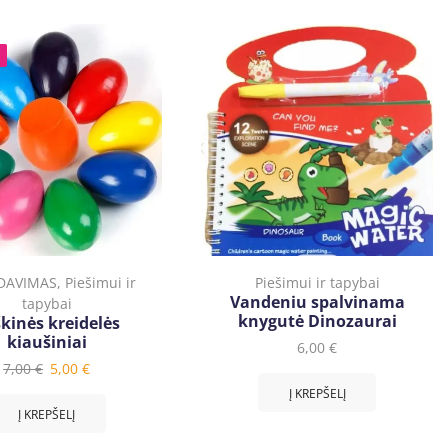
DAVIMAS
,
Piešimui ir
Piešimui ir tapybai
Vandeniu spalvinama
tapybai
knygutė Dinozaurai
kinės kreidelės
kiaušiniai
6,00
€
7,00
€
5,00
€
Į KREPŠELĮ
Į KREPŠELĮ