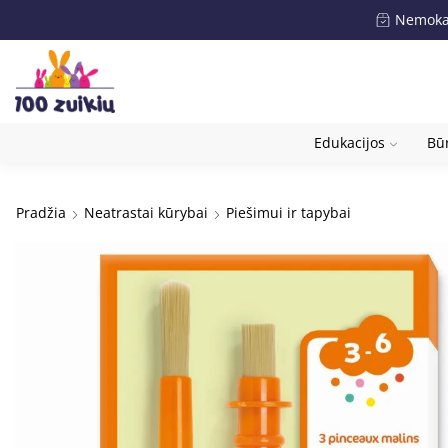
Nemokam
Edukacijos
Būr
Pradžia
Neatrastai kūrybai
Piešimui ir tapybai