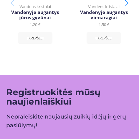
Vandens kristalai
Vandens kristalai
Vandenyje augantys
Vandenyje augantys
jūros gyvūnai
vienaragiai
1,20
€
1,50
€
Į KREPŠELĮ
Į KREPŠELĮ
Registruokitės mūsų
naujienlaiškiui
Nepraleiskite naujausių zuikių idėjų ir gerų
pasiūlymų!