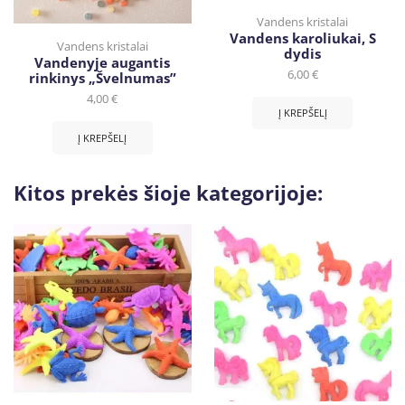
Vandens kristalai
Vandens karoliukai, S
Vandens kristalai
dydis
Vandenyje augantis
6,00
€
rinkinys „Švelnumas”
4,00
€
Į KREPŠELĮ
Į KREPŠELĮ
Kitos prekės šioje kategorijoje: