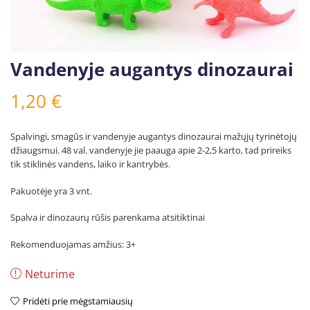
Vandenyje augantys dinozaurai
1,20
€
Spalvingi, smagūs ir vandenyje augantys dinozaurai mažųjų tyrinėtojų
džiaugsmui. 48 val. vandenyje jie paauga apie 2-2,5 karto, tad prireiks
tik stiklinės vandens, laiko ir kantrybės.
Pakuotėje yra 3 vnt.
Spalva ir dinozaurų rūšis parenkama atsitiktinai
Rekomenduojamas amžius: 3+
Neturime
Pridėti prie mėgstamiausių