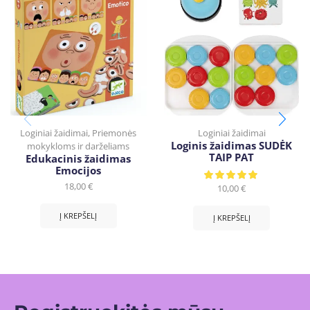
Loginiai žaidimai
,
Priemonės
Loginiai žaidimai
Loginis žaidimas SUDĖK
mokykloms ir darželiams
TAIP PAT
Edukacinis žaidimas
Emocijos
18,00
€
10,00
€
Į KREPŠELĮ
Į KREPŠELĮ