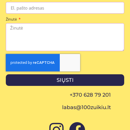
Žinutė
SIŲSTI
+370 628 79 201
labas@100zuikiu.lt