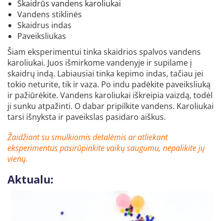
Skaidrūs vandens karoliukai
Vandens stiklinės
Skaidrus indas
Paveiksliukas
Šiam eksperimentui tinka skaidrios spalvos vandens
karoliukai. Juos išmirkome vandenyje ir supilame į
skaidrų indą. Labiausiai tinka kepimo indas, tačiau jei
tokio neturite, tik ir vaza. Po indu padėkite paveiksliuką
ir pažiūrėkite. Vandens karoliukai iškreipia vaizdą, todėl
ji sunku atpažinti. O dabar pripilkite vandens. Karoliukai
tarsi išnyksta ir paveikslas pasidaro aiškus.
Žaidžiant su smulkiomis detalėmis ar atliekant
eksperimentus pasirūpinkite vaikų saugumu, nepalikite jų
vienų
.
Aktualu: