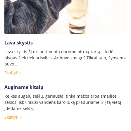
Lava skystis
Lava skystis Šį eksperimentą darėme pirmą kartą – todėl
blynas šiek tiek prisvilęs. Ar buvo smagu? Tikrai taip, šypsenos
buvo …
Skaityti »
Auginame kitaip
Reikės augalų sėklų, geriausiai tinka mažos arba smailios
sėklos. Išbrinkusi vandens karoliuką praduriame ir į tą vietą
įdedame sėklą.
Skaityti »