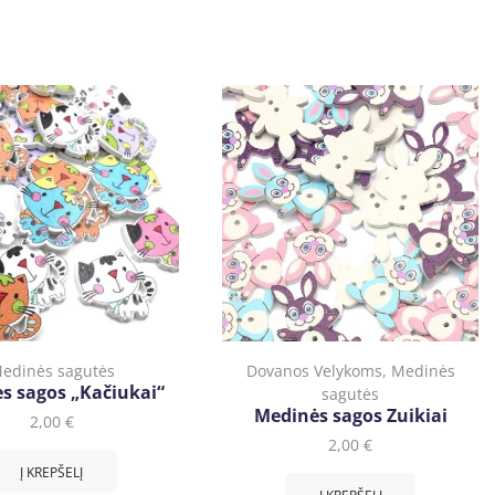
edinės sagutės
Dovanos Velykoms
,
Medinės
s sagos „Kačiukai“
sagutės
Medinės sagos Zuikiai
2,00
€
2,00
€
Į KREPŠELĮ
Į KREPŠELĮ