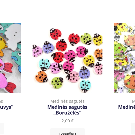
ės
Medinės sagutės
M
Žuvys”
Medinės sagutės
Medinė
„Boružėlės”
2,00
€
Į KREPŠELĮ