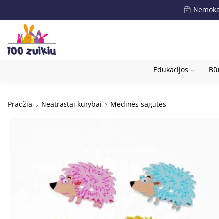
Nemokam
Edukacijos
Būr
Pradžia
Neatrastai kūrybai
Medinės sagutės