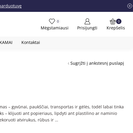
į parduotuvę
0
0
Mėgstamiausi
Prisijungti
Krepšelis
OKAMAI
Kontaktai
Sugrįžti į ankstesnį puslapį
as – gyvūnai, paukščiai, transportas ir gėlės, todėl labai tinka
s – klijuoti ant popieriaus, lipdyti ant plastilino ar naminio
dekoruoti atvirukus, rūbus ir …