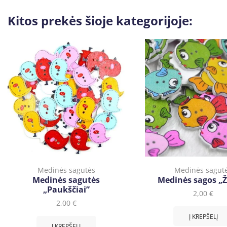
Kitos prekės šioje kategorijoje:
Medinės sagutės
Medinės sagut
Medinės sagutės
Medinės sagos „
„Paukščiai”
2,00
€
2,00
€
Į KREPŠELĮ
Į KREPŠELĮ