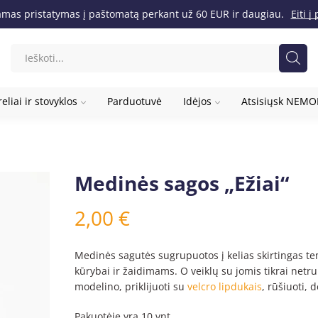
as pristatymas į paštomatą perkant už 60 EUR ir daugiau.
Eiti 
eliai ir stovyklos
Parduotuvė
Idėjos
Atsisiųsk NEM
Medinės sagos „Ežiai“
2,00
€
Medinės sagutės sugrupuotos į kelias skirtingas tem
kūrybai ir žaidimams. O veiklų su jomis tikrai netruk
modelino, priklijuoti su
velcro lipdukais
, rūšiuoti, 
Pakuotėje yra 10 vnt.