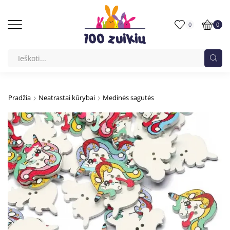
0
0
Pradžia
Neatrastai kūrybai
Medinės sagutės