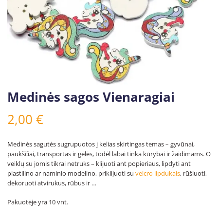
Medinės sagos Vienaragiai
2,00
€
Medinės sagutės sugrupuotos į kelias skirtingas temas – gyvūnai,
paukščiai, transportas ir gėlės, todėl labai tinka kūrybai ir žaidimams. O
veiklų su jomis tikrai netruks – klijuoti ant popieriaus, lipdyti ant
plastilino ar naminio modelino, priklijuoti su
velcro lipdukais
, rūšiuoti,
dekoruoti atvirukus, rūbus ir …
Pakuotėje yra 10 vnt.