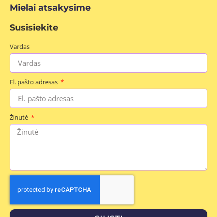
Mielai atsakysime
Susisiekite
Vardas
El. pašto adresas
Žinutė