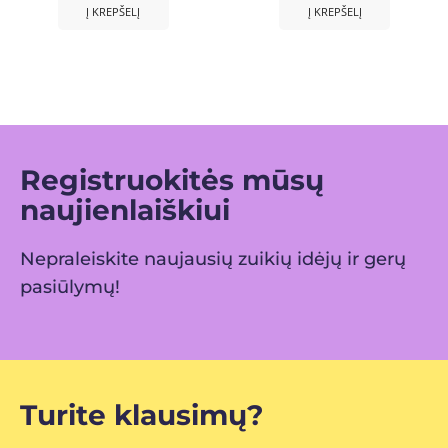
Į KREPŠELĮ
Į KREPŠELĮ
Registruokitės mūsų
naujienlaiškiui
Nepraleiskite naujausių zuikių idėjų ir gerų
pasiūlymų!
Turite klausimų?