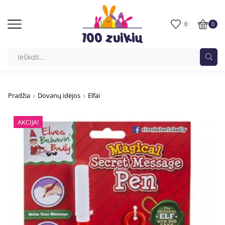
0
0
Pradžia
Dovanų idėjos
Elfai
AKCIJA!