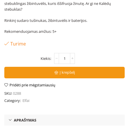
stebuklingas žibintuvėlis, kuris iššifruoja žinutę. Ar gi ne Kalėdų
stebuklas?
Rinkinį sudaro tušinukas, žibintuvėlis ir baterijos.
Rekomenduojamas amžius: 5+
Turime
Į krepšelį
Pridėti prie mėgstamiausių
SKU:
0288
Category:
Elfai
APRAŠYMAS