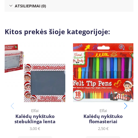
ATSILIEPIMAI (0)
Kitos prekės šioje kategorijoje:
Elfai
Elfai
Kalėdų nykštuko
Kalėdų nykštuko
stebuklinga lenta
flomasteriai
3,00
€
2,50
€