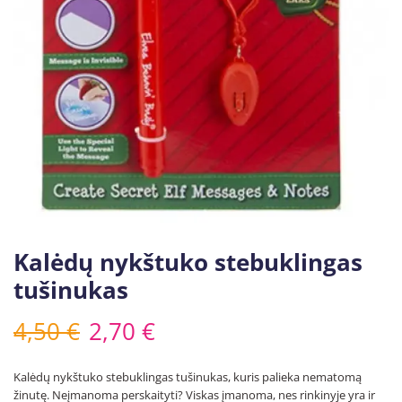
Kalėdų nykštuko stebuklingas
tušinukas
4,50
€
2,70
€
Kalėdų nykštuko stebuklingas tušinukas, kuris palieka nematomą
žinutę. Neįmanoma perskaityti? Viskas įmanoma, nes rinkinyje yra ir