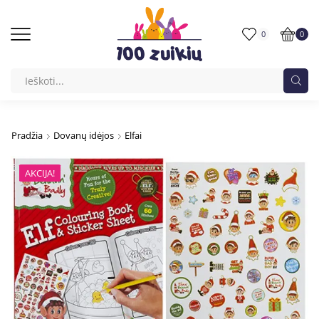
0
0
Pradžia
Dovanų idėjos
Elfai
AKCIJA!