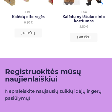
Elfai
Elfai
Kalėdų elfo rogės
Kalėdų nykštuko elnio
kostiumas
6,20
€
3,50
€
Į KREPŠELĮ
Į KREPŠELĮ
Registruokitės mūsų
naujienlaiškiui
Nepraleiskite naujausių zuikių idėjų ir gerų
pasiūlymų!