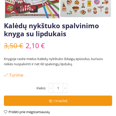
Kalėdų nykštuko spalvinimo
knyga su lipdukais
3,50
€
2,10
€
Knygoje rasite mielus Kalėdų nykštuko išdaigų epizodus, kuriuos
reikės nuspalvinti ir net 60 spalvingų lipdukų.
Turime
Į krepšelį
Pridėti prie mėgstamiausių