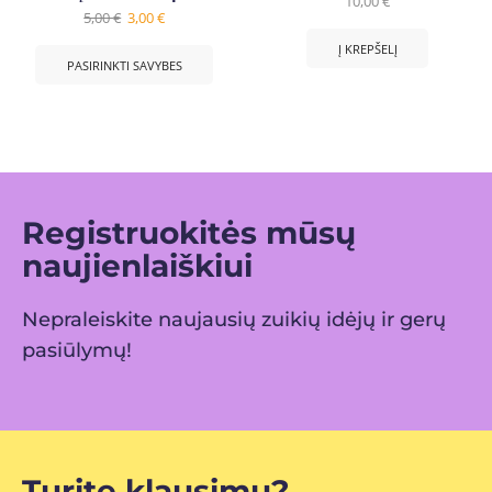
10,00
€
5,00
€
3,00
€
Į KREPŠELĮ
PASIRINKTI SAVYBES
Registruokitės mūsų
naujienlaiškiui
Nepraleiskite naujausių zuikių idėjų ir gerų
pasiūlymų!
Turite klausimų?