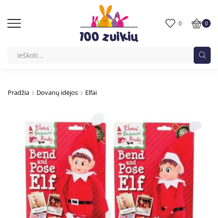
0
0
Pradžia
Dovanų idėjos
Elfai