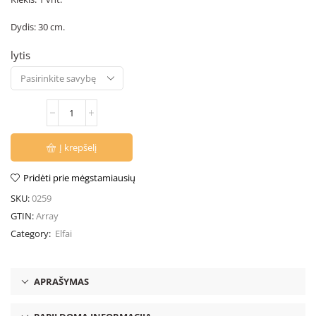
Dydis: 30 cm.
lytis
Į krepšelį
Pridėti prie mėgstamiausių
SKU:
0259
GTIN:
Array
Category:
Elfai
APRAŠYMAS