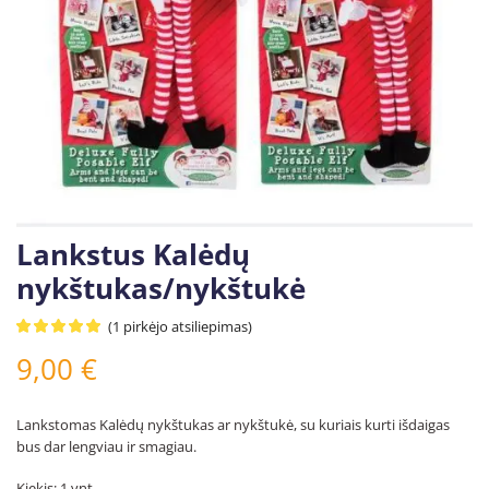
Lankstus Kalėdų
nykštukas/nykštukė
(
1
pirkėjo atsiliepimas)
9,00
€
Lankstomas Kalėdų nykštukas ar nykštukė, su kuriais kurti išdaigas
bus dar lengviau ir smagiau.
Kiekis: 1 vnt.