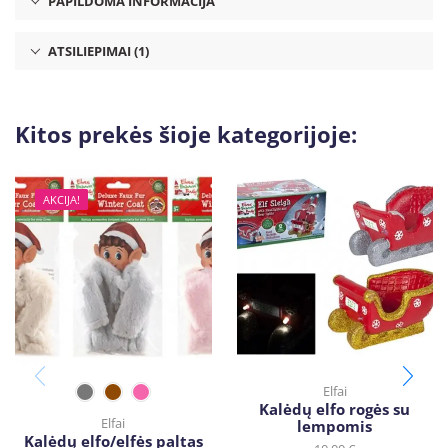
PAPILDOMA INFORMACIJA
ATSILIEPIMAI (1)
Kitos prekės šioje kategorijoje:
AKCIJA!
Elfai
Kalėdų elfo rogės su
Elfai
lempomis
Kalėdų elfo/elfės paltas