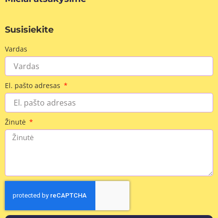
Susisiekite
Vardas
El. pašto adresas
Žinutė