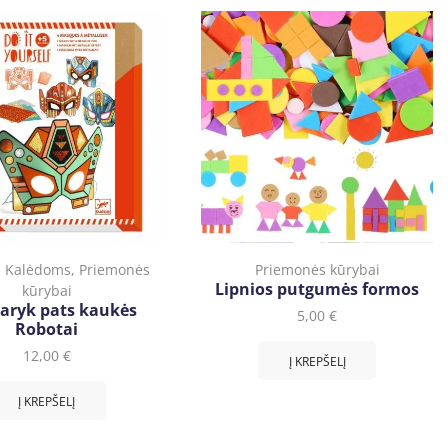
 Kalėdoms
,
Priemonės
Priemonės kūrybai
Lipnios putgumės formos
kūrybai
aryk pats kaukės
5,00
€
Robotai
12,00
€
Į KREPŠELĮ
Į KREPŠELĮ