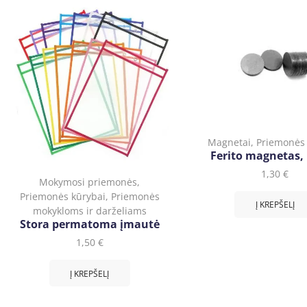
Magnetai
,
Priemonės 
Ferito magnetas, 
1,30
€
Mokymosi priemonės
,
Priemonės kūrybai
,
Priemonės
Į KREPŠELĮ
mokykloms ir darželiams
Stora permatoma įmautė
1,50
€
Į KREPŠELĮ