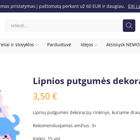
as pristatymas į paštomatą perkant už 60 EUR ir daugiau.
Eiti 
eliai ir stovyklos
Parduotuvė
Idėjos
Atsisiųsk NEM
Lipnios putgumės dekora
3,50
€
Lipnių putgumės dekoracijų rinkinys, kuriame drau
Rekomenduojamas amžius: 3+
Kiekis: 15 vnt.