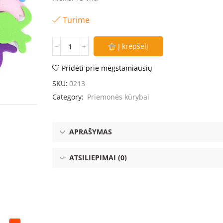
Turime
Į krepšelį
Pridėti prie mėgstamiausių
SKU:
0213
Category:
Priemonės kūrybai
APRAŠYMAS
ATSILIEPIMAI (0)