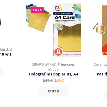
AKCIJA!
kūrybai
10 vnt
IŠPARDAVIMAS
,
Priemonės
Dovanos
kūrybai
Holografinis popierius, A4
Pasid
2,50
€
2,00
€
Į KREPŠELĮ