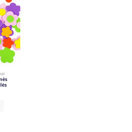
bai
mės
lės