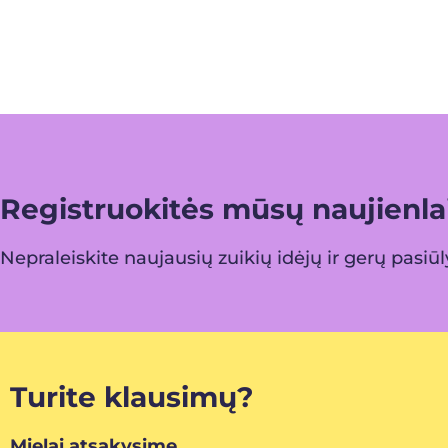
Registruokitės mūsų naujienlai
Nepraleiskite naujausių zuikių idėjų ir gerų pasiū
Turite klausimų?
Mielai atsakysime