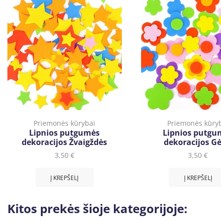
Priemonės kūrybai
Priemonės kūry
Lipnios putgumės
Lipnios putgu
dekoracijos Žvaigždės
dekoracijos Gė
3,50
€
3,50
€
Į KREPŠELĮ
Į KREPŠELĮ
Kitos prekės šioje kategorijoje: