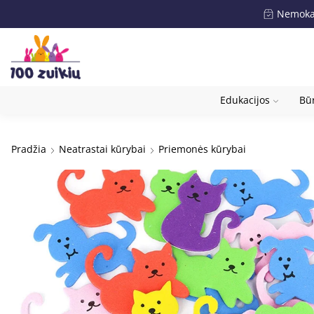
Nemokam
Edukacijos
Būr
Pradžia
Neatrastai kūrybai
Priemonės kūrybai