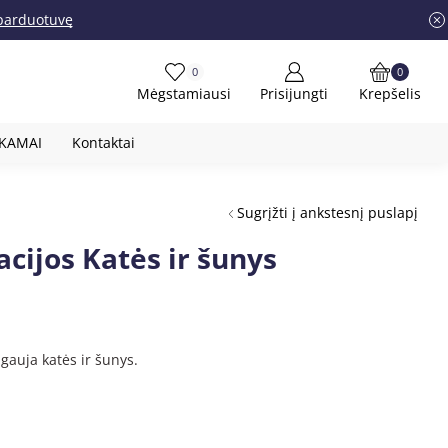
į parduotuvę
0
0
Mėgstamiausi
Prisijungti
Krepšelis
OKAMAI
Kontaktai
Sugrįžti į ankstesnį puslapį
cijos Katės ir šunys
gauja katės ir šunys.