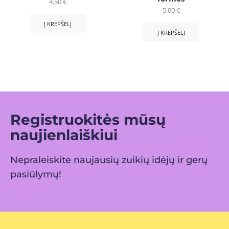
4,50
€
5,00
€
Į KREPŠELĮ
Į KREPŠELĮ
Registruokitės mūsų
naujienlaiškiui
Nepraleiskite naujausių zuikių idėjų ir gerų
pasiūlymų!