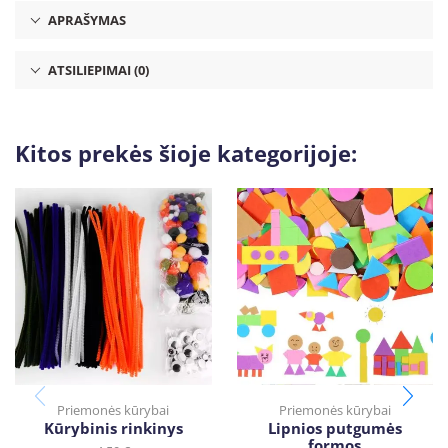
APRAŠYMAS
ATSILIEPIMAI (0)
Kitos prekės šioje kategorijoje:
Priemonės kūrybai
Priemonės kūrybai
Kūrybinis rinkinys
Lipnios putgumės
formos