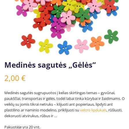
Medinės sagutės „Gėlės“
2,00
€
Medinės sagutės sugrupuotos į kelias skirtingas temas – gyvūnai,
paukščiai, transportas ir gėlės, todėl labai tinka kūrybai ir žaidimams. O
veiklų su jomis tikrai netruks – klijuoti ant popieriaus, lipdyti ant
plastilino ar naminio modelino, priklijuoti su
velcro lipdukais
, rūšiuoti,
dekoruoti atvirukus, rūbus ir …
Pakuotėje yra 20 vnt.