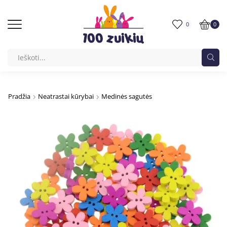
0
0
Pradžia
Neatrastai kūrybai
Medinės sagutės