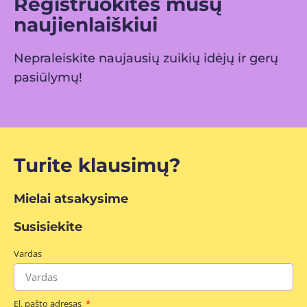
Registruokitės mūsų
naujienlaiškiui
Nepraleiskite naujausių zuikių idėjų ir gerų
pasiūlymų!
Turite klausimų?
Mielai atsakysime
Susisiekite
Vardas
El. pašto adresas