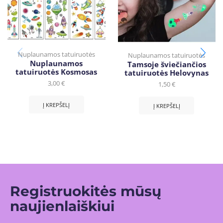
Nuplaunamos tatuiruotės
Nuplaunamos tatuiruotės
Nuplaunamos
Tamsoje šviečiančios
tatuiruotės Kosmosas
tatuiruotės Helovynas
3,00
€
1,50
€
Į KREPŠELĮ
Į KREPŠELĮ
Registruokitės mūsų
naujienlaiškiui