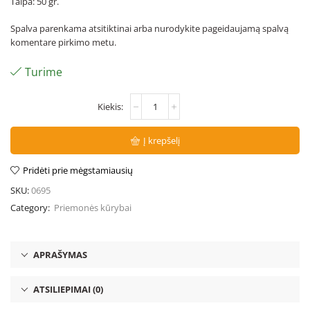
Talpa: 50 gr.
Spalva parenkama atsitiktinai arba nurodykite pageidaujamą spalvą
komentare pirkimo metu.
Turime
Į krepšelį
Pridėti prie mėgstamiausių
SKU:
0695
Category:
Priemonės kūrybai
APRAŠYMAS
ATSILIEPIMAI (0)