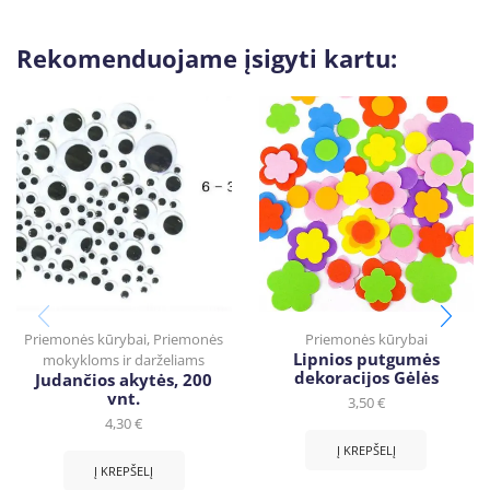
Rekomenduojame įsigyti kartu:
Priemonės kūrybai
,
Priemonės
Priemonės kūrybai
Lipnios putgumės
mokykloms ir darželiams
dekoracijos Gėlės
Judančios akytės, 200
vnt.
3,50
€
4,30
€
Į KREPŠELĮ
Į KREPŠELĮ