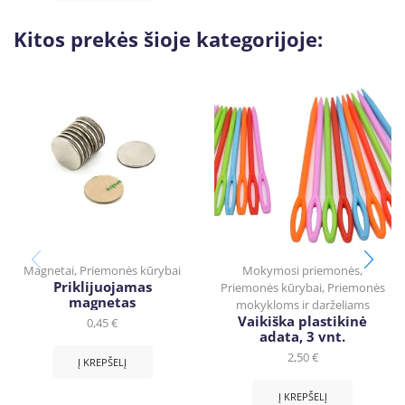
Kitos prekės šioje kategorijoje:
Magnetai
,
Priemonės kūrybai
Mokymosi priemonės
,
Priklijuojamas
Priemonės kūrybai
,
Priemonės
magnetas
mokykloms ir darželiams
Vaikiška plastikinė
0,45
€
adata, 3 vnt.
2,50
€
Į KREPŠELĮ
Į KREPŠELĮ