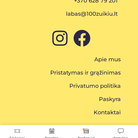
+370 628 79 201
labas@100zuikiu.lt
Apie mus
Pristatymas ir grąžinimas
Privatumo politika
Paskyra
Kontaktai
Edukacijos
Stovyklos
Parduotuvė
Kontaktai