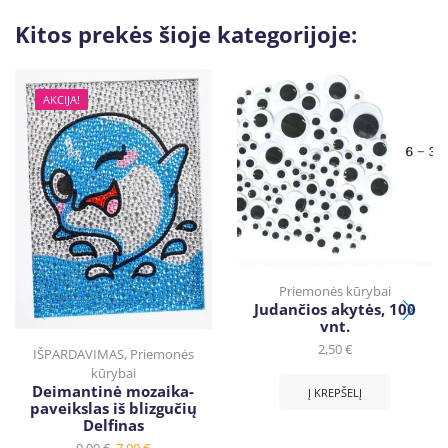
Kitos prekės šioje kategorijoje:
AKCIJA!
Priemonės kūrybai
Judančios akytės, 100
vnt.
2,50
€
IŠPARDAVIMAS
,
Priemonės
kūrybai
Deimantinė mozaika-
Į KREPŠELĮ
paveikslas iš blizgučių
Delfinas