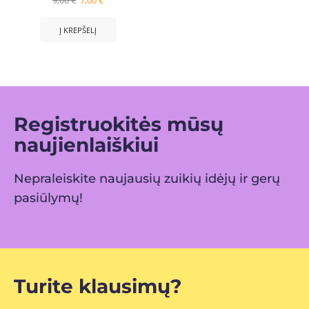
9,00
€
7,00
€
Į KREPŠELĮ
Registruokitės mūsų
naujienlaiškiui
Nepraleiskite naujausių zuikių idėjų ir gerų
pasiūlymų!
Turite klausimų?