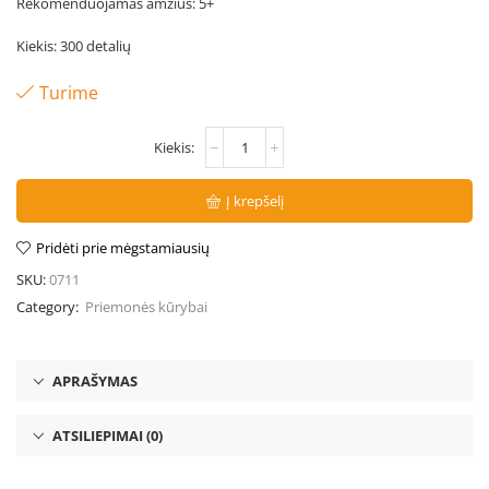
Rekomenduojamas amžius: 5+
Kiekis: 300 detalių
Turime
Į krepšelį
Pridėti prie mėgstamiausių
SKU:
0711
Category:
Priemonės kūrybai
APRAŠYMAS
ATSILIEPIMAI (0)