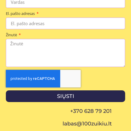
El. pašto adresas
Žinutė
SIŲSTI
+370 628 79 201
labas@100zuikiu.lt