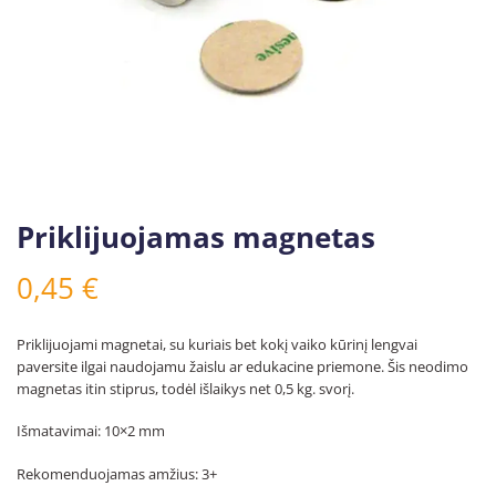
Priklijuojamas magnetas
0,45
€
Priklijuojami magnetai, su kuriais bet kokį vaiko kūrinį lengvai
paversite ilgai naudojamu žaislu ar edukacine priemone. Šis neodimo
magnetas itin stiprus, todėl išlaikys net 0,5 kg. svorį.
Išmatavimai: 10×2 mm
Rekomenduojamas amžius: 3+