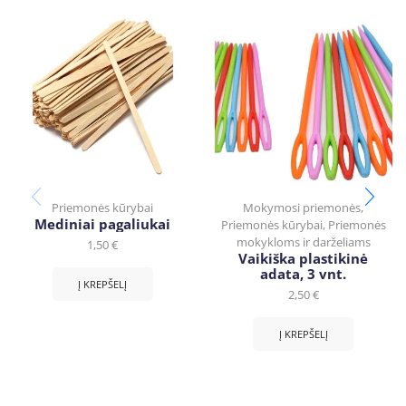
Priemonės kūrybai
Mokymosi priemonės
,
Mediniai pagaliukai
Priemonės kūrybai
,
Priemonės
mokykloms ir darželiams
1,50
€
Vaikiška plastikinė
adata, 3 vnt.
Į KREPŠELĮ
2,50
€
Į KREPŠELĮ